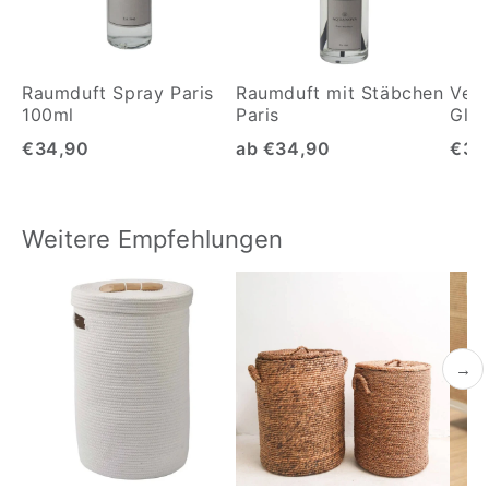
Raumduft Spray Paris
Raumduft mit Stäbchen
Vega
100ml
Paris
Glas
€34,90
ab €34,90
€39
Weitere Empfehlungen
→