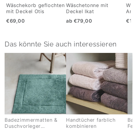
Wäschekorb geflochten
Wäschetonne mit
Wäs
mit Deckel Otis
Deckel Ikat
Ama
€69,00
ab €79,00
€16
Das könnte Sie auch interessieren
Badezimmermatten &
Handtücher farblich
Bad
Duschvorleger
kombinieren
Feh
kombinieren