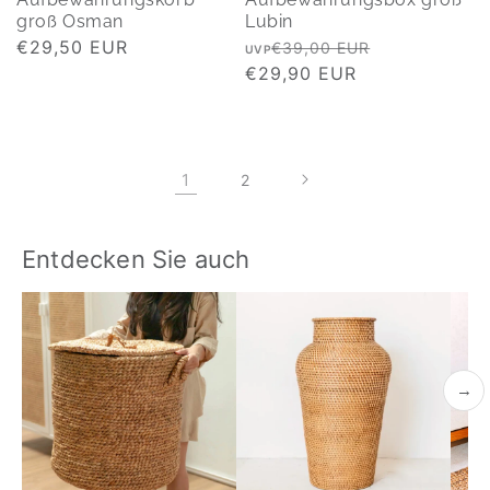
groß Osman
Lubin
Normaler
€29,50 EUR
Normaler
Verkaufspre
€39,00 EUR
UVP
Preis
Preis
€29,90 EUR
1
2
Entdecken Sie auch
→