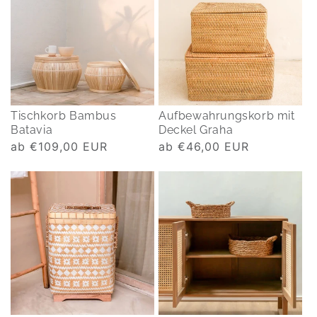
Tischkorb Bambus
Aufbewahrungskorb mit
Batavia
Deckel Graha
Normaler
ab €109,00 EUR
Normaler
ab €46,00 EUR
Preis
Preis