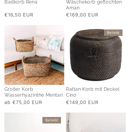
Badkorb Rena
Wäschekorb geflochten
Aman
Normaler
€16,50 EUR
Normaler
€169,00 EUR
Preis
Preis
Beliebt
Großer Korb
Rattan Korb mit Deckel
Wasserhyazinthe Mentari
Cino
Normaler
ab €75,00 EUR
Normaler
€149,00 EUR
Preis
Preis
Beliebt