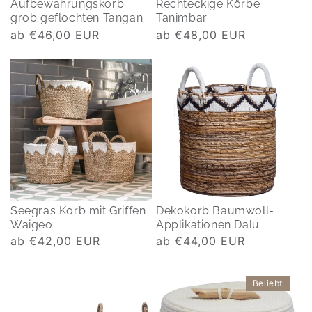
Aufbewahrungskorb
Rechteckige Körbe
grob geflochten Tangan
Tanimbar
Normaler
ab €46,00 EUR
Normaler
ab €48,00 EUR
Preis
Preis
Seegras Korb mit Griffen
Dekokorb Baumwoll-
Waigeo
Applikationen Dalu
Normaler
ab €42,00 EUR
Normaler
ab €44,00 EUR
Preis
Preis
Beliebt