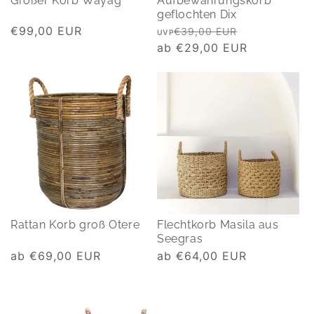
Großer Korb Wayag
Aufbewahrungskorb
geflochten Dix
Normaler
€99,00 EUR
Normaler
Verkaufspre
€39,00 EUR
UVP
Preis
Preis
ab €29,00 EUR
Rattan Korb groß Otere
Flechtkorb Masila aus
Seegras
Normaler
ab €69,00 EUR
Normaler
ab €64,00 EUR
Preis
Preis