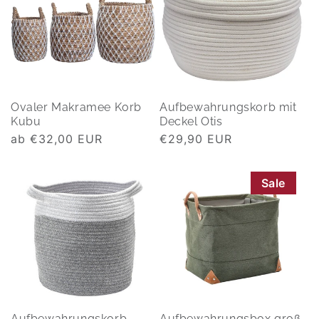
Ovaler Makramee Korb
Aufbewahrungskorb mit
Kubu
Deckel Otis
Normaler
ab €32,00 EUR
Normaler
€29,90 EUR
Preis
Preis
Sale
Aufbewahrungskorb
Aufbewahrungsbox groß