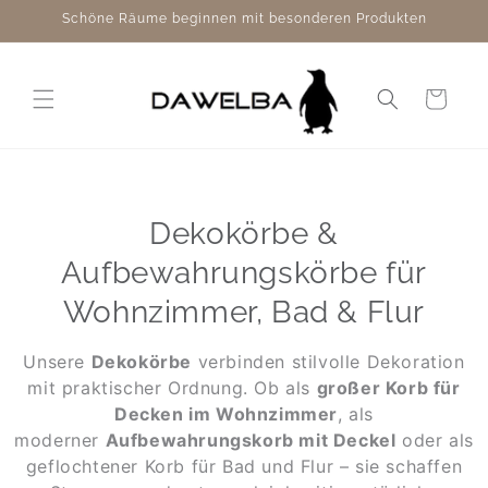
Direkt
Schöne Räume beginnen mit besonderen Produkten
zum
Inhalt
Warenkorb
Dekokörbe &
Aufbewahrungskörbe für
Wohnzimmer, Bad & Flur
Unsere
Dekokörbe
verbinden stilvolle Dekoration
mit praktischer Ordnung. Ob als
großer Korb für
Decken im Wohnzimmer
, als
moderner
Aufbewahrungskorb mit Deckel
oder als
geflochtener Korb für Bad und Flur – sie schaffen