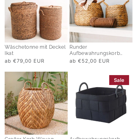
Wäschetonne mit Deckel
Runder
Ikat
Aufbewahrungskorb
geflochten Citra
Normaler
ab €79,00 EUR
Normaler
ab €52,00 EUR
Preis
Preis
Sale