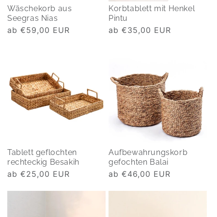
Wäschekorb aus
Korbtablett mit Henkel
Seegras Nias
Pintu
Normaler
ab €59,00 EUR
Normaler
ab €35,00 EUR
Preis
Preis
Tablett geflochten
Aufbewahrungskorb
rechteckig Besakih
gefochten Balai
Normaler
ab €25,00 EUR
Normaler
ab €46,00 EUR
Preis
Preis