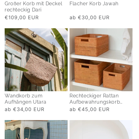
Großer Korb mit Deckel
Flacher Korb Jawah
rechteckig Dari
Normaler
€109,00 EUR
Normaler
ab €30,00 EUR
Preis
Preis
Wandkorb zum
Rechteckiger Rattan
Aufhängen Utara
Aufbewahrungskorb
Warsa
Normaler
ab €34,00 EUR
Normaler
ab €45,00 EUR
Preis
Preis