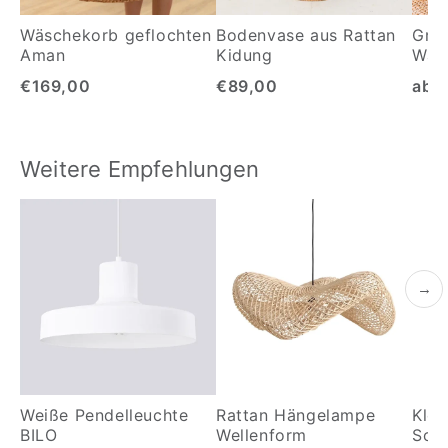
Wäschekorb geflochten
Bodenvase aus Rattan
Gro
Aman
Kidung
Was
Ment
€169,00
€89,00
ab 
Weitere Empfehlungen
→
Weiße Pendelleuchte
Rattan Hängelampe
Klei
BILO
Wellenform
Sol