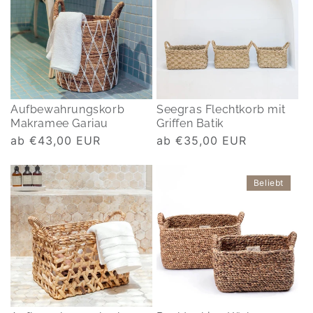
Aufbewahrungskorb
Seegras Flechtkorb mit
Makramee Gariau
Griffen Batik
Normaler
ab €43,00 EUR
Normaler
ab €35,00 EUR
Preis
Preis
Beliebt