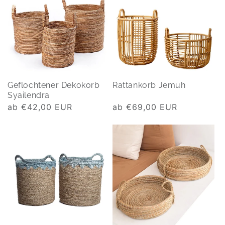
Geflochtener Dekokorb
Rattankorb Jemuh
Syailendra
Normaler
ab €42,00 EUR
Normaler
ab €69,00 EUR
Preis
Preis