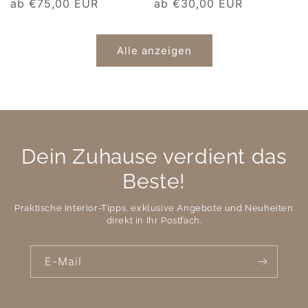
Normaler
ab €75,00 EUR
Normaler
ab €30,00 EUR
Preis
Preis
Alle anzeigen
Dein Zuhause verdient das
Beste!
Praktische Interior-Tipps, exklusive Angebote und Neuheiten
direkt in Ihr Postfach.
E-Mail