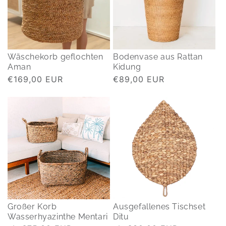
Wäschekorb geflochten
Bodenvase aus Rattan
Aman
Kidung
Normaler
€169,00 EUR
Normaler
€89,00 EUR
Preis
Preis
Großer Korb
Ausgefallenes Tischset
Wasserhyazinthe Mentari
Ditu