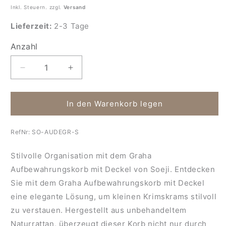
Inkl. Steuern. zzgl.
Versand
Lieferzeit:
2-3 Tage
Anzahl
Anzahl
Verringere
Erhöhe
die
die
Menge
Menge
für
für
In den Warenkorb legen
Aufbewahrungskorb
Aufbewahrungskorb
mit
mit
RefNr:
SO-AUDEGR-S
Deckel
Deckel
Graha
Graha
Stilvolle Organisation mit dem Graha
Aufbewahrungskorb mit Deckel von Soeji. Entdecken
Sie mit dem Graha Aufbewahrungskorb mit Deckel
eine elegante Lösung, um kleinen Krimskrams stilvoll
zu verstauen. Hergestellt aus unbehandeltem
Naturrattan, überzeugt dieser Korb nicht nur durch