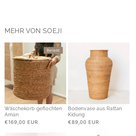
MEHR VON SOEJI
Beliebt
Wäschekorb geflochten
Bodenvase aus Rattan
Aman
Kidung
Normaler
€169,00 EUR
Normaler
€89,00 EUR
Preis
Preis