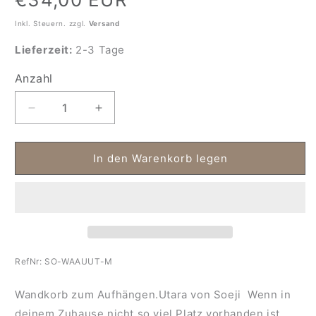
Preis
Inkl. Steuern. zzgl.
Versand
Lieferzeit:
2-3 Tage
Anzahl
Anzahl
Verringere
Erhöhe
die
die
Menge
Menge
für
für
In den Warenkorb legen
Wandkorb
Wandkorb
zum
zum
Aufhängen
Aufhängen
Utara
Utara
RefNr:
SO-WAAUUT-M
Wandkorb zum Aufhängen.Utara von Soeji
Wenn in
deinem Zuhause nicht so viel Platz vorhanden ist,