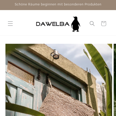
Direkt
Schöne Räume beginnen mit besonderen Produkten
zum
Inhalt
Warenkorb
duktinformationen
ingen