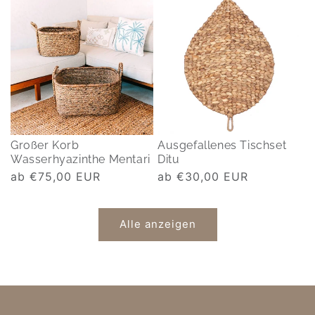
Großer Korb
Ausgefallenes Tischset
Wasserhyazinthe Mentari
Ditu
Normaler
ab €75,00 EUR
Normaler
ab €30,00 EUR
Preis
Preis
Alle anzeigen