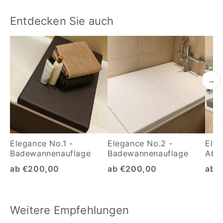
Entdecken Sie auch
→
Elegance No.1 -
Elegance No.2 -
Eleg
Badewannenauflage
Badewannenauflage
Abd
Bad
ab €200,00
ab €200,00
ab 
Weitere Empfehlungen