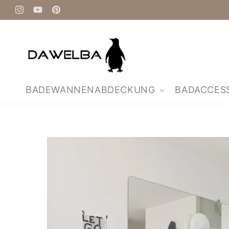
Direkt
zum
Instagram
YouTube
Pinterest
Inhalt
BADEWANNENABDECKUNG
BADACCES