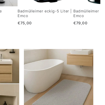
e
Badmülleimer eckig-5 Liter |
Badmülleimer ova
Emco
Emco
€75,00
€79,00