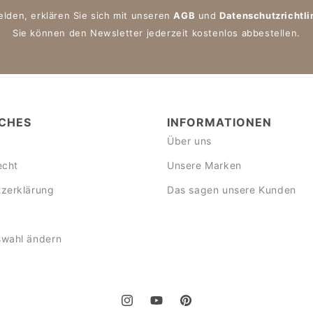
elden, erklären Sie sich mit unseren
AGB
und
Datenschutzrichtli
Sie können den Newsletter jederzeit kostenlos abbestellen.
CHES
INFORMATIONEN
Über uns
echt
Unsere Marken
zerklärung
Das sagen unsere Kunden
swahl ändern
Instagram
YouTube
Pinterest