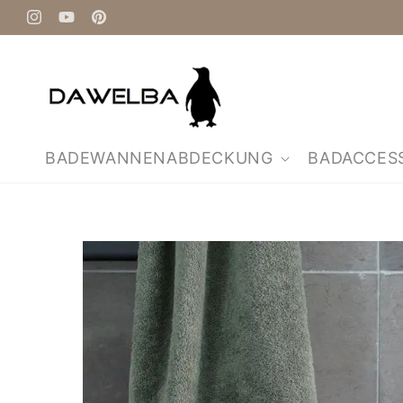
Direkt
zum
Instagram
YouTube
Pinterest
Inhalt
BADEWANNENABDECKUNG
BADACCES