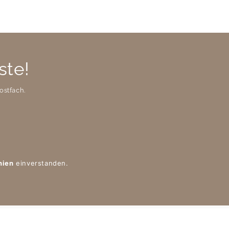
ste!
ostfach.
nien
einverstanden.