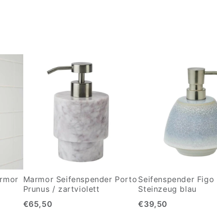
armor
Marmor Seifenspender Porto
Seifenspender Figo
Prunus / zartviolett
Steinzeug blau
€65,50
€39,50