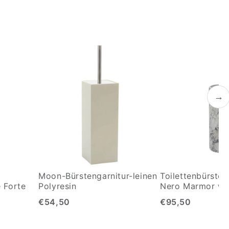
→
Moon-Bürstengarnitur-leinen
Toilettenbürsten
 Forte
Polyresin
Nero Marmor we
€54,50
€95,50