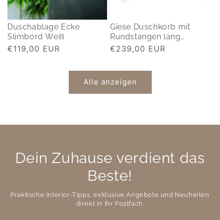
Duschablage Ecke
Giese Duschkorb mit
Slimbord Weiß
Rundstangen lang
(425mm)
Normaler
€119,00 EUR
Normaler
€239,00 EUR
Preis
Preis
Alle anzeigen
Dein Zuhause verdient das
Beste!
Praktische Interior-Tipps, exklusive Angebote und Neuheiten
direkt in Ihr Postfach.