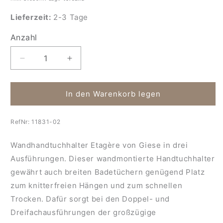
Lieferzeit:
2-3 Tage
Anzahl
Anzahl
Verringere
Erhöhe
die
die
Menge
Menge
für
für
In den Warenkorb legen
Wandhandtuchhalter
Wandhandtuchhalter
Etagère
Etagère
RefNr:
11831-02
Wandhandtuchhalter Etagère von Giese in drei
Ausführungen. Dieser wandmontierte Handtuchhalter
gewährt auch breiten Badetüchern genügend Platz
zum knitterfreien Hängen und zum schnellen
Trocken. Dafür sorgt bei den Doppel- und
Dreifachausführungen der großzügige