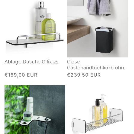
Ablage Dusche Gifix 21
Giese
Gästehandtuchkorb ohne
bohren
Normaler
€169,00 EUR
Normaler
€239,50 EUR
Preis
Preis