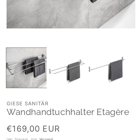
GIESE SANITÄR
Wandhandtuchhalter Etagère
Normaler
€169,00 EUR
Preis
Inkl. Steuern. zzgl.
Versand