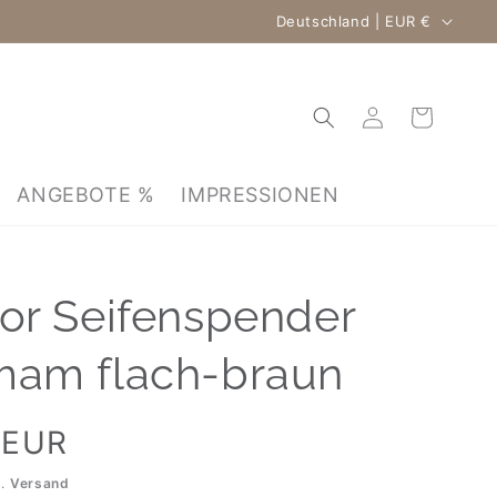
Land/Region
Deutschland | EUR €
Einloggen
Warenkorb
ANGEBOTE %
IMPRESSIONEN
r Seifenspender
am flach-braun
 EUR
l.
Versand