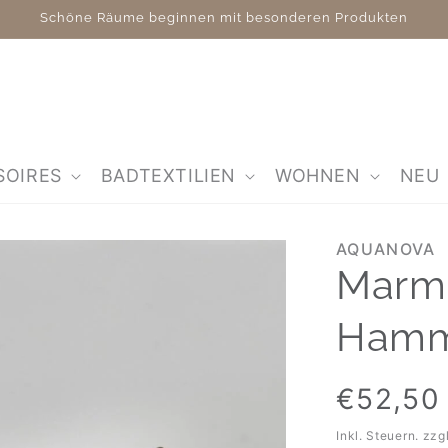
Schöne Räume beginnen mit besonderen Produkten
SOIRES
BADTEXTILIEN
WOHNEN
NEU
AQUANOVA
Marmo
Hamm
Normaler
€52,50
Preis
Inkl. Steuern. zzg