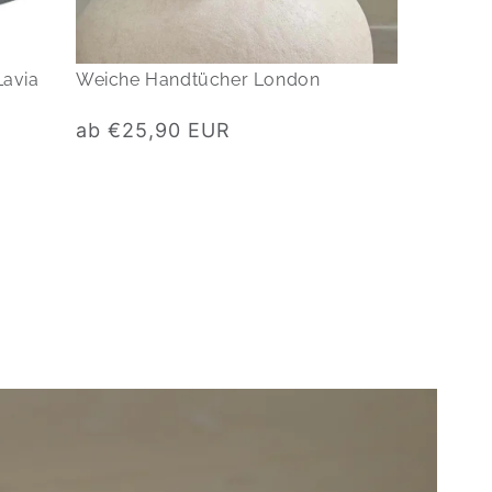
Lavia
Weiche Handtücher London
Normaler
ab €25,90 EUR
Preis