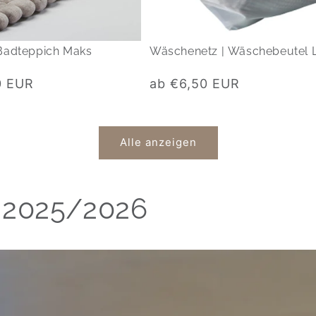
Badteppich Maks
Wäschenetz | Wäschebeutel 
Normaler
0 EUR
ab €6,50 EUR
Preis
Alle anzeigen
 2025/2026