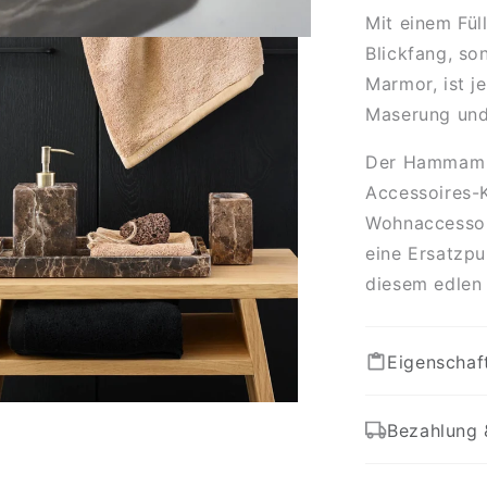
Mit einem Fül
Blickfang, so
Marmor, ist j
Maserung und
Der Hammam S
Accessoires-
Wohnaccessoi
eine Ersatzpu
diesem edlen
Eigenschaf
Bezahlung 