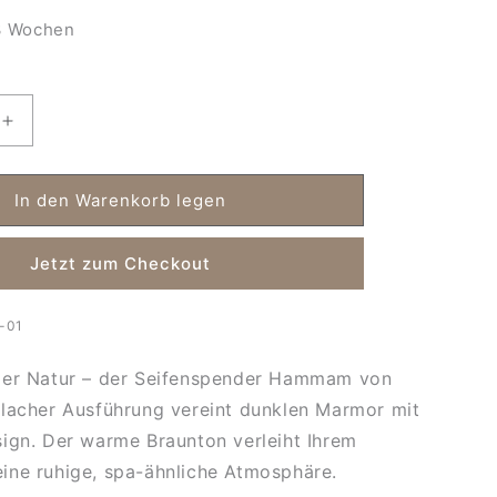
 Wochen
Erhöhe
die
Menge
für
In den Warenkorb legen
Marmor
der
Seifenspender
Jetzt zum Checkout
Hammam
flach-
braun
-01
der Natur – der Seifenspender Hammam von
lacher Ausführung vereint dunklen Marmor mit
ign. Der warme Braunton verleiht Ihrem
ine ruhige, spa-ähnliche Atmosphäre.