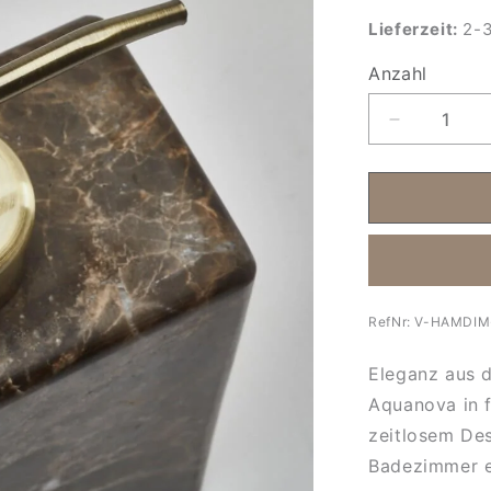
Lieferzeit:
2-3
Anzahl
Anzahl
Verringere
die
Menge
für
Marmor
Seifenspen
Hammam
flach-
braun
RefNr:
V-HAMDIM
Eleganz aus 
Aquanova in f
zeitlosem Des
Badezimmer e