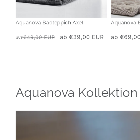
Aquanova Badteppich Axel
Aquanova 
Normaler
Verkaufspreis
Normaler
ab €39,00 EUR
ab €69,0
€49,00 EUR
UVP
Preis
Preis
Aquanova Kollektion