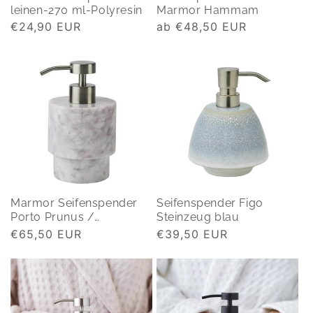
leinen-270 ml-Polyresin
Marmor Hammam
Normaler
€24,90 EUR
Normaler
ab €48,50 EUR
Preis
Preis
Marmor Seifenspender
Seifenspender Figo
Porto Prunus /
Steinzeug blau
zartviolett
Normaler
€65,50 EUR
Normaler
€39,50 EUR
Preis
Preis