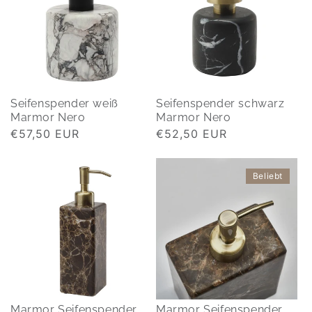
Seifenspender weiß
Seifenspender schwarz
Marmor Nero
Marmor Nero
Normaler
€57,50 EUR
Normaler
€52,50 EUR
Preis
Preis
Beliebt
Marmor Seifenspender
Marmor Seifenspender