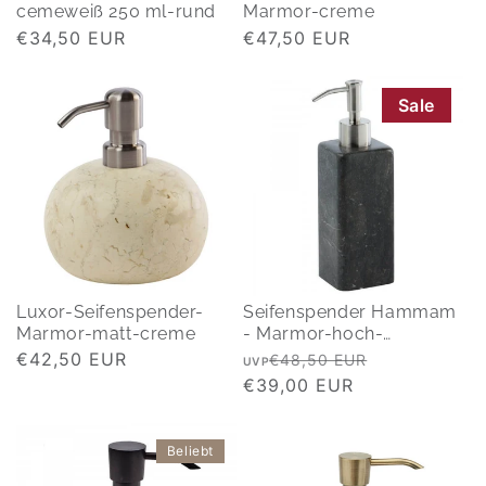
cemeweiß 250 ml-rund
Marmor-creme
Normaler
€34,50 EUR
Normaler
€47,50 EUR
Preis
Preis
Sale
Luxor-Seifenspender-
Seifenspender Hammam
Marmor-matt-creme
- Marmor-hoch-
anthrazit-200 ml
Normaler
€42,50 EUR
Normaler
Verkaufspre
€48,50 EUR
UVP
Preis
Preis
€39,00 EUR
Beliebt