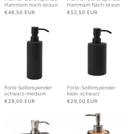
Hammam hoch-braun
Hammam flach-braun
Normaler
€48,50 EUR
Normaler
€52,50 EUR
Preis
Preis
Forte Seifenspender
Forte-Seifenspender
schwarz-medium
klein-schwarz
Normaler
€29,00 EUR
Normaler
€29,00 EUR
Preis
Preis