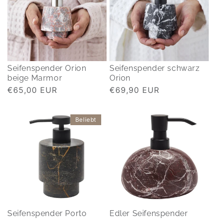
Seifenspender Orion
Seifenspender schwarz
beige Marmor
Orion
Normaler
€65,00 EUR
Normaler
€69,90 EUR
Preis
Preis
Beliebt
Seifenspender Porto
Edler Seifenspender