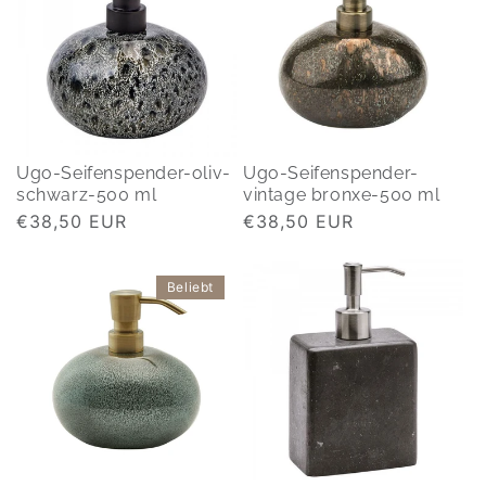
Ugo-Seifenspender-oliv-
Ugo-Seifenspender-
schwarz-500 ml
vintage bronxe-500 ml
Normaler
€38,50 EUR
Normaler
€38,50 EUR
Preis
Preis
Beliebt