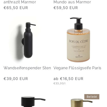
anthrazit Marmor
Mundo aus Marmor
Normaler
€65,50 EUR
Normaler
€59,50 EUR
Preis
Preis
Wandseifenspender Sten
Vegane Flüssigseife Paris
Normaler
€39,00 EUR
Normaler
ab €16,50 EUR
Grundpreis
€33,00/l
Preis
Preis
Beliebt