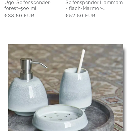
Ugo-Seifenspender-
Seifenspender Hammam
forest-500 ml
- flach-Marmor-
anthrazit-200 ml
Normaler
€38,50 EUR
Normaler
€52,50 EUR
Preis
Preis