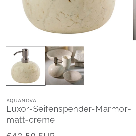
AQUANOVA
Luxor-Seifenspender-Marmor-
matt-creme
Normaler
€42,50 EUR