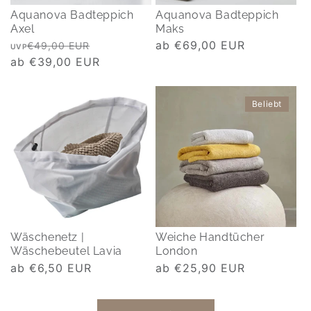
Aquanova Badteppich
Aquanova Badteppich
Axel
Maks
Normaler
Verkaufspreis
Normaler
ab €69,00 EUR
€49,00 EUR
UVP
Preis
ab €39,00 EUR
Preis
Beliebt
Wäschenetz |
Weiche Handtücher
Wäschebeutel Lavia
London
Normaler
ab €6,50 EUR
Normaler
ab €25,90 EUR
Preis
Preis