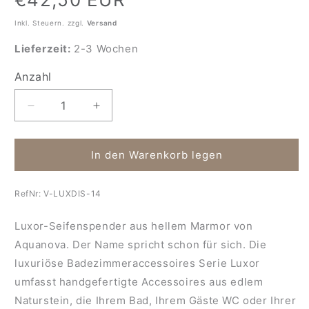
Preis
Inkl. Steuern. zzgl.
Versand
Lieferzeit:
2-3 Wochen
Anzahl
Anzahl
Verringere
Erhöhe
die
die
Menge
Menge
für
für
In den Warenkorb legen
Luxor-
Luxor-
Seifenspender-
Seifenspender-
RefNr:
V-LUXDIS-14
Marmor-
Marmor-
matt-
matt-
Luxor-Seifenspender aus hellem Marmor von
creme
creme
Aquanova. Der Name spricht schon für sich. Die
luxuriöse Badezimmeraccessoires Serie Luxor
umfasst handgefertigte Accessoires aus edlem
Naturstein, die Ihrem Bad, Ihrem Gäste WC oder Ihrer