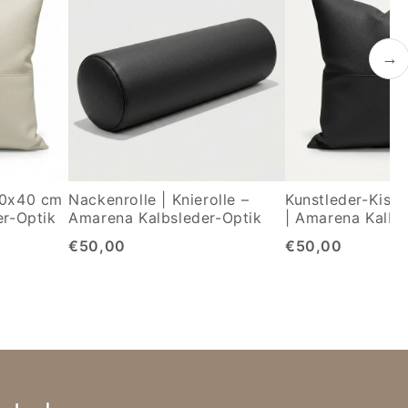
→
40x40 cm
Nackenrolle | Knierolle –
Kunstleder-Kiss
er-Optik
Amarena Kalbsleder-Optik
| Amarena Kalbs
€50,00
€50,00