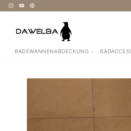
Direkt
zum
Instagram
YouTube
Pinterest
Inhalt
BADEWANNENABDECKUNG
BADACCES