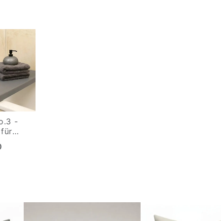
o.3 -
für
0