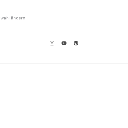
swahl ändern
Instagram
YouTube
Pinterest