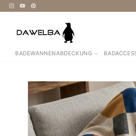
Direkt
zum
Instagram
YouTube
Pinterest
Inhalt
BADEWANNENABDECKUNG
BADACCES