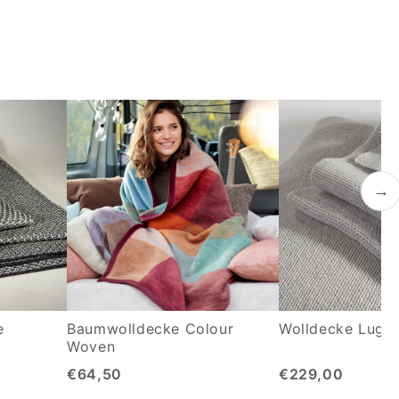
→
e
Baumwolldecke Colour
Wolldecke Luga
Woven
€64,50
€229,00