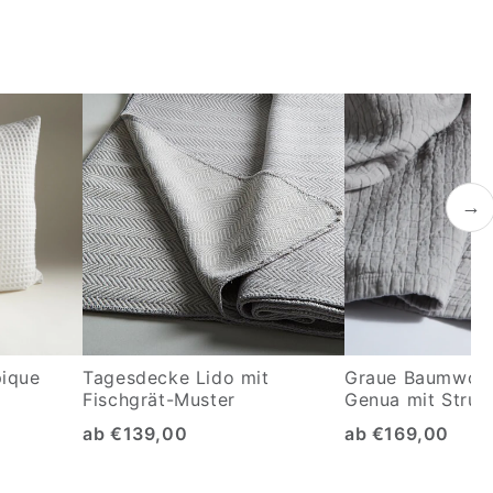
→
pique
Tagesdecke Lido mit
Graue Baumwoll
Fischgrät-Muster
Genua mit Struk
ab €139,00
ab €169,00