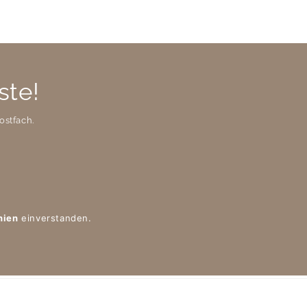
ste!
ostfach.
nien
einverstanden.