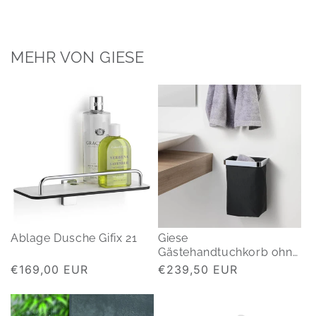
MEHR VON GIESE
Ablage Dusche Gifix 21
Giese
Gästehandtuchkorb ohne
bohren
Normaler
€169,00 EUR
Normaler
€239,50 EUR
Preis
Preis