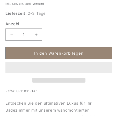
Inkl. Steuern. zzgl.
Versand
Lieferzeit:
2-3 Tage
Anzahl
Anzahl
Verringere
Erhöhe
die
die
Menge
Menge
für
für
In den Warenkorb legen
Badetuchhalter
Badetuchhalter
Mattschwarz
Mattschwarz
Etagère
Etagère
RefNr:
G-11831-14.1
Entdecken Sie den ultimativen Luxus für Ihr
Badezimmer mit unserem wandmontierten