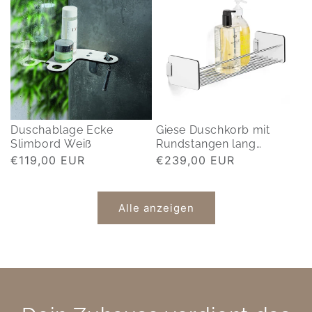
Duschablage Ecke
Giese Duschkorb mit
Slimbord Weiß
Rundstangen lang
(425mm)
Normaler
€119,00 EUR
Normaler
€239,00 EUR
Preis
Preis
Alle anzeigen