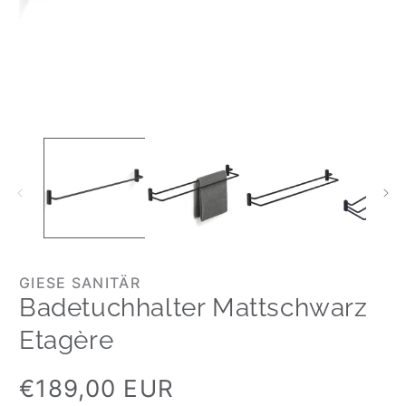
GIESE SANITÄR
Badetuchhalter Mattschwarz
Etagère
Normaler
€189,00 EUR
Preis