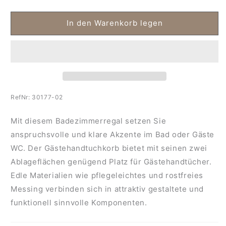
die
die
Menge
Menge
für
für
In den Warenkorb legen
Wand
Wand
-
-
Gästehandtuchkorb
Gästehandtuchkorb
RefNr:
30177-02
Mit diesem Badezimmerregal setzen Sie
anspruchsvolle und klare Akzente im Bad oder Gäste
WC. Der Gästehandtuchkorb bietet mit seinen zwei
Ablageflächen genügend Platz für Gästehandtücher.
Edle Materialien wie pflegeleichtes und rostfreies
Messing verbinden sich in attraktiv gestaltete und
funktionell sinnvolle Komponenten.