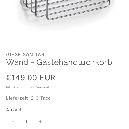
GIESE SANITÄR
Wand - Gästehandtuchkorb
Normaler
€149,00 EUR
Preis
Inkl. Steuern. zzgl.
Versand
Lieferzeit:
2-3 Tage
Anzahl
Anzahl
Verringere
Erhöhe