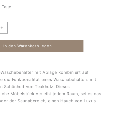
 Tage
Erhöhe
die
Menge
für
In den Warenkorb legen
älter
Wäschebehälter
mit
Ablage
Spa
-Wäschebehälter mit Ablage kombiniert auf
e die Funktionalität eines Wäschebehälters mit
en Schönheit von Teakholz. Dieses
iche Möbelstück verleiht jedem Raum, sei es das
der der Saunabereich, einen Hauch von Luxus