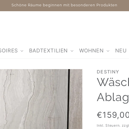
Schöne Räume beginnen mit besonderen Produkten
SOIRES
BADTEXTILIEN
WOHNEN
NEU
DESTINY
Wäsch
Ablag
Normaler
€159,0
Preis
Inkl. Steuern. zzg