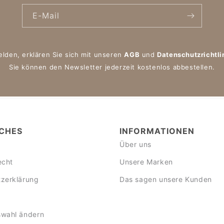
E-Mail
elden, erklären Sie sich mit unseren
AGB
und
Datenschutzrichtli
Sie können den Newsletter jederzeit kostenlos abbestellen.
CHES
INFORMATIONEN
Über uns
echt
Unsere Marken
zerklärung
Das sagen unsere Kunden
swahl ändern