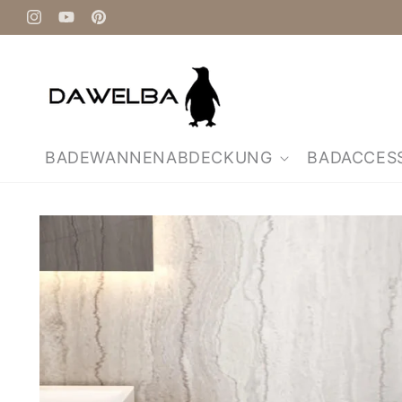
Direkt
zum
Instagram
YouTube
Pinterest
Inhalt
BADEWANNENABDECKUNG
BADACCES
Zu
Produktinformationen
springen