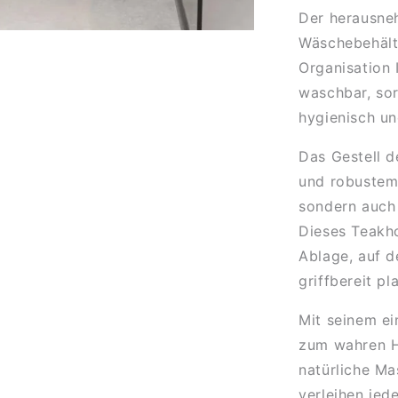
Der herausne
Wäschebehält
Organisation 
waschbar, sor
hygienisch un
Das Gestell 
und robustem 
sondern auch 
Dieses Teakho
Ablage, auf d
griffbereit pl
Mit seinem ei
zum wahren H
natürliche M
verleihen jed