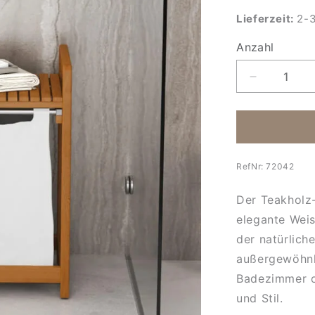
Lieferzeit:
2-3
Anzahl
Anzahl
Verringere
die
Menge
für
Wäschebeh
mit
RefNr:
72042
Ablage
Spa
Der Teakholz
elegante Weis
der natürlich
außergewöhnl
Badezimmer o
und Stil.