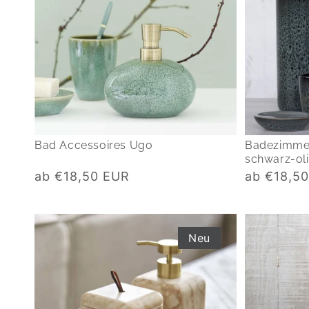
Bad Accessoires Ugo
Badezimmer
schwarz-ol
Normaler
Normaler
ab €18,50 EUR
ab €18,5
Preis
Preis
Neu