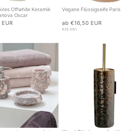
ires Offwhite Keramik
Vegane Flüssigseife Paris
anova Oscar
Normaler
0 EUR
ab €16,50 EUR
Preis
Grundpreis
€33,00/l