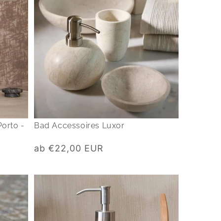
orto -
Bad Accessoires Luxor
Normaler
ab €22,00 EUR
Preis