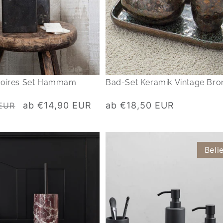
soires Set Hammam
Bad-Set Keramik Vintage Bro
Verkaufspreis
Normaler
ab €14,90 EUR
ab €18,50 EUR
 EUR
Preis
Beli