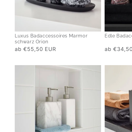
Luxus Badaccessoires Marmor
Edle Badac
schwarz Orion
Normaler
Normaler
ab €55,50 EUR
ab €34,5
Preis
Preis