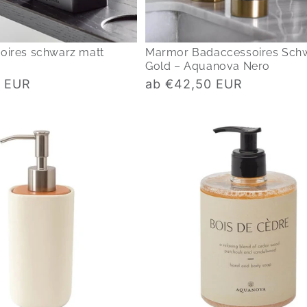
oires schwarz matt
Marmor Badaccessoires Sch
Gold – Aquanova Nero
Normaler
0 EUR
ab €42,50 EUR
Preis