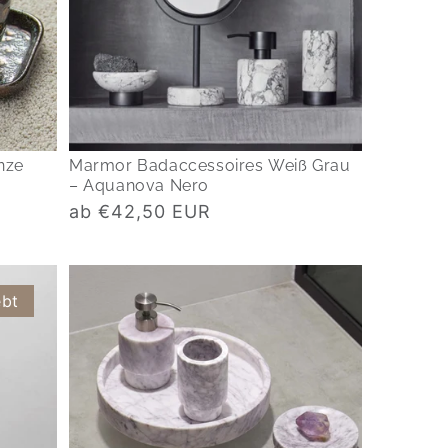
nze
Marmor Badaccessoires Weiß Grau
– Aquanova Nero
Normaler
ab €42,50 EUR
Preis
ebt