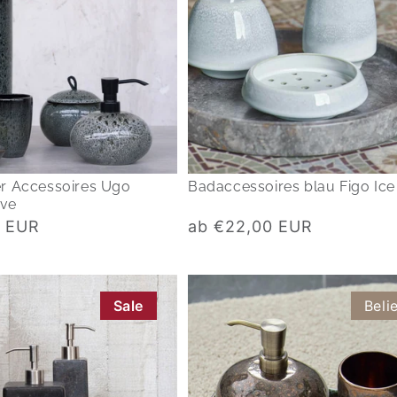
 Accessoires Ugo
Badaccessoires blau Figo Ice
ive
Normaler
0 EUR
ab €22,00 EUR
Preis
Sale
Beli