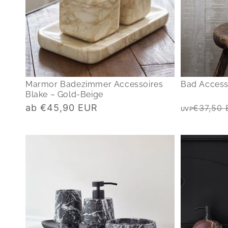
Marmor Badezimmer Accessoires
Bad Acces
Blake – Gold-Beige
Normaler
Normaler
ab €45,90 EUR
€37,50
UVP
Preis
Preis