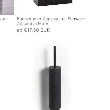
warz
Badezimmer Accessoires Schwarz –
Aquanova Moon
Normaler
ab €17,50 EUR
Preis