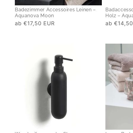
Badezimmer Accessoires Leinen –
Badaccesso
Aquanova Moon
Holz – Aqu
Normaler
Normaler
ab €17,50 EUR
ab €14,5
Preis
Preis