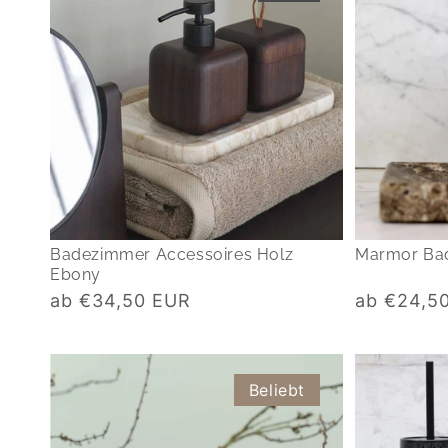
Badezimmer Accessoires Holz
Marmor Ba
Ebony
Normaler
Normaler
ab €34,50 EUR
ab €24,5
Preis
Preis
Beliebt