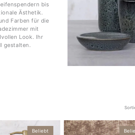
eifenspendern bis
tionale Ästhetik.
und Farben für die
Badezimmer mit
lvollen Look. Ihr
l gestalten.
Sorti
Beliebt
Beli