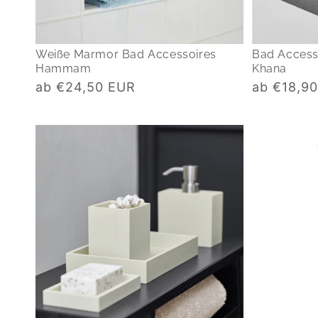
Weiße Marmor Bad Accessoires
Bad Access
Hammam
Khana
Normaler
Normaler
ab €24,50 EUR
ab €18,9
Preis
Preis