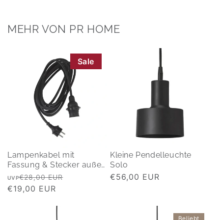
MEHR VON PR HOME
Sale
Lampenkabel mit
Kleine Pendelleuchte
Fassung & Stecker außen
Solo
2,5 m
Normaler
Verkaufspreis
Normaler
€56,00 EUR
€28,00 EUR
UVP
Preis
€19,00 EUR
Preis
Beliebt