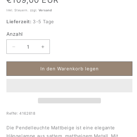
Preis
Inkl. Steuern. zzgl.
Versand
Lieferzeit:
3-5 Tage
Anzahl
Anzahl
Verringere
Erhöhe
die
die
Menge
Menge
für
für
In den Warenkorb legen
Pendelleuchte
Pendelleuchte
Metall
Metall
mattbeige
mattbeige
Solo
Solo
RefNr:
4162618
Die Pendelleuchte Mattbeige ist eine elegante
Hängelampe aus sattem, mattbeigem Metall. Mit