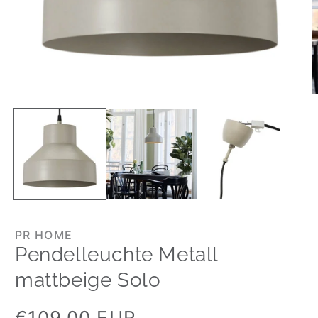
PR HOME
Pendelleuchte Metall
mattbeige Solo
Normaler
€109,00 EUR