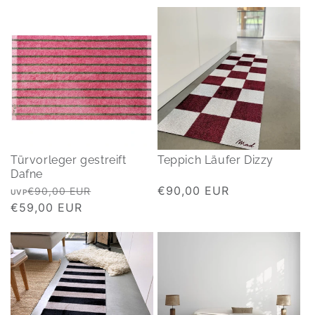
Türvorleger gestreift
Teppich Läufer Dizzy
Dafne
Normaler
Verkaufspreis
Normaler
€90,00 EUR
€90,00 EUR
UVP
Preis
€59,00 EUR
Preis