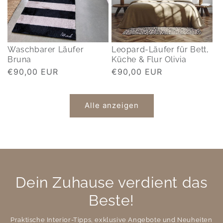
Waschbarer Läufer
Leopard-Läufer für Bett,
Bruna
Küche & Flur Olivia
Normaler
€90,00 EUR
Normaler
€90,00 EUR
Preis
Preis
Alle anzeigen
Dein Zuhause verdient das
Beste!
Praktische Interior-Tipps, exklusive Angebote und Neuheiten