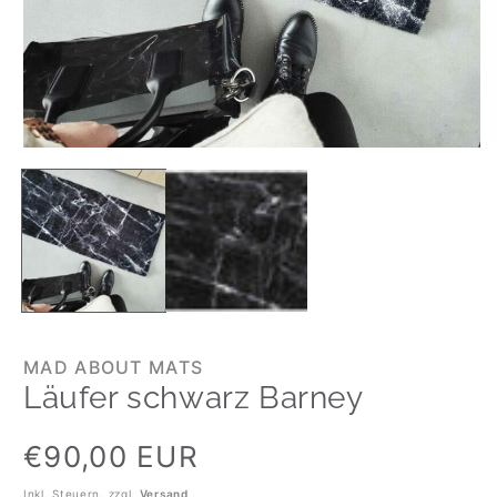
MAD ABOUT MATS
Läufer schwarz Barney
Normaler
€90,00 EUR
Preis
Inkl. Steuern. zzgl.
Versand