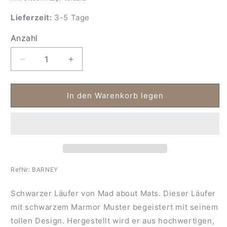
Lieferzeit:
3-5 Tage
Anzahl
Anzahl
Verringere
Erhöhe
die
die
Menge
Menge
für
für
In den Warenkorb legen
Läufer
Läufer
schwarz
schwarz
Barney
Barney
RefNr:
BARNEY
Schwarzer Läufer von Mad about Mats. Dieser Läufer
mit schwarzem Marmor Muster begeistert mit seinem
tollen Design. Hergestellt wird er aus hochwertigen,