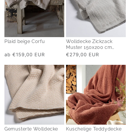
Plaid beige Corfu
Wolldecke Zickzack
Muster 150x200 cm
Luzern
Normaler
ab €159,00 EUR
Normaler
€279,00 EUR
Preis
Preis
Gemusterte Wolldecke
Kuschelige Teddydecke