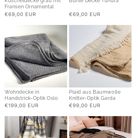
Kuscheldecke grau mit
Bunte Decke Tundra
Fransen Ornamental
Normaler
€69,00 EUR
Normaler
€69,00 EUR
Preis
Preis
Wohndecke in
Plaid aus Baumwolle
Handstrick-Optik Oslo
Knitter-Optik Garda
Normaler
€199,00 EUR
Normaler
€99,00 EUR
Preis
Preis