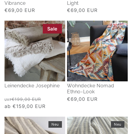
Vibrance
Light
Normaler
€69,00 EUR
Normaler
€69,00 EUR
Preis
Preis
Sale
Leinendecke Josephine
Wohndecke Nomad
Ethno-Look
Normaler
Verkaufspreis
Normaler
€69,00 EUR
€199,00 EUR
UVP
Preis
ab €159,00 EUR
Preis
Neu
Neu