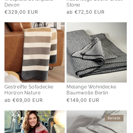
Devon
Stone
Normaler
€329,00 EUR
Normaler
ab €72,50 EUR
Preis
Preis
Gestreifte Sofadecke
Melange Wohndecke
Horizon Nature
Baumwolle Berlin
Normaler
ab €69,00 EUR
Normaler
€149,00 EUR
Preis
Preis
Beliebt