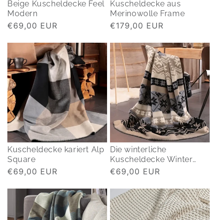
Beige Kuscheldecke Feel
Kuscheldecke aus
Modern
Merinowolle Frame
Normaler
€69,00 EUR
Normaler
€179,00 EUR
Preis
Preis
Kuscheldecke kariert Alp
Die winterliche
Square
Kuscheldecke Winter
Braid
Normaler
€69,00 EUR
Normaler
€69,00 EUR
Preis
Preis