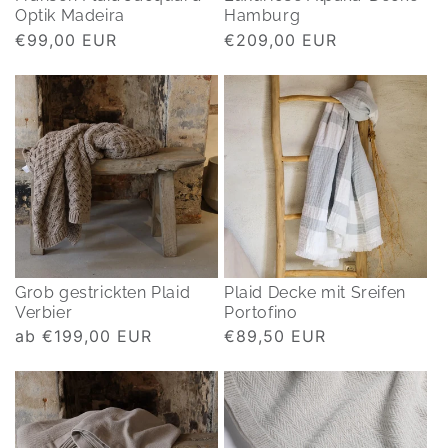
Optik Madeira
Hamburg
Normaler
€99,00 EUR
Normaler
€209,00 EUR
Preis
Preis
Grob gestrickten Plaid
Plaid Decke mit Sreifen
Verbier
Portofino
Normaler
ab €199,00 EUR
Normaler
€89,50 EUR
Preis
Preis