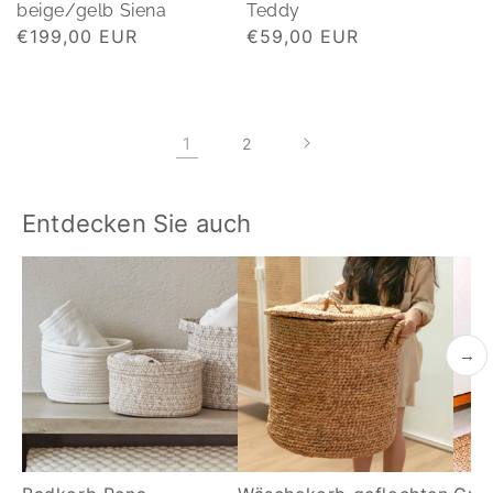
beige/gelb Siena
Teddy
Normaler
€199,00 EUR
Normaler
€59,00 EUR
Preis
Preis
1
2
Entdecken Sie auch
→