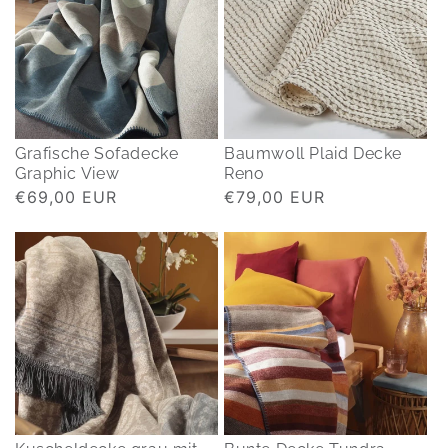
Grafische Sofadecke
Baumwoll Plaid Decke
Graphic View
Reno
Normaler
€69,00 EUR
Normaler
€79,00 EUR
Preis
Preis