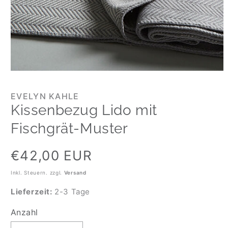
EVELYN KAHLE
Kissenbezug Lido mit
Fischgrät-Muster
Normaler
€42,00 EUR
Preis
Inkl. Steuern. zzgl.
Versand
Lieferzeit:
2-3 Tage
Anzahl
Anzahl