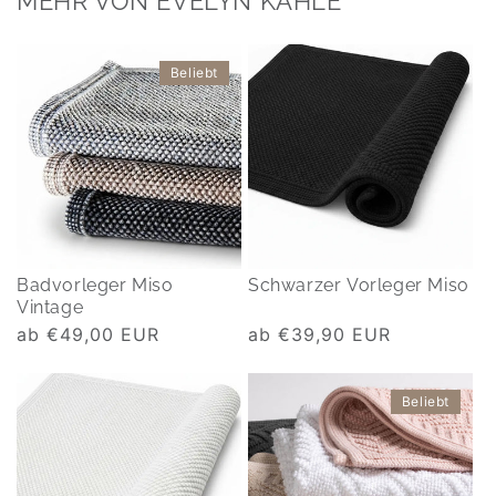
MEHR VON EVELYN KAHLE
Beliebt
Badvorleger Miso
Schwarzer Vorleger Miso
Vintage
Normaler
ab €49,00 EUR
Normaler
ab €39,90 EUR
Preis
Preis
Beliebt