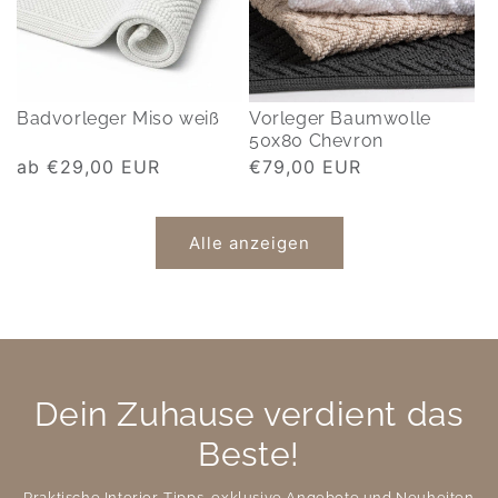
Badvorleger Miso weiß
Vorleger Baumwolle
50x80 Chevron
Normaler
ab €29,00 EUR
Normaler
€79,00 EUR
Preis
Preis
Alle anzeigen
Dein Zuhause verdient das
Beste!
Praktische Interior-Tipps, exklusive Angebote und Neuheiten