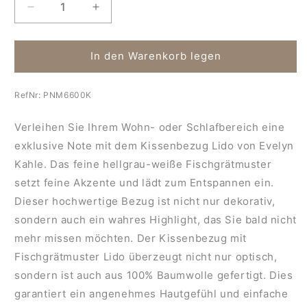
Verringere
Erhöhe
die
die
Menge
Menge
für
für
In den Warenkorb legen
Kissenbezug
Kissenbezug
Lido
Lido
RefNr:
PNM6600K
mit
mit
Fischgrät-
Fischgrät-
Verleihen Sie Ihrem Wohn- oder Schlafbereich eine
Muster
Muster
exklusive Note mit dem Kissenbezug Lido von Evelyn
Kahle. Das feine hellgrau-weiße Fischgrätmuster
setzt feine Akzente und lädt zum Entspannen ein.
Dieser hochwertige Bezug ist nicht nur dekorativ,
sondern auch ein wahres Highlight, das Sie bald nicht
mehr missen möchten. Der Kissenbezug mit
Fischgrätmuster Lido überzeugt nicht nur optisch,
sondern ist auch aus 100% Baumwolle gefertigt. Dies
garantiert ein angenehmes Hautgefühl und einfache