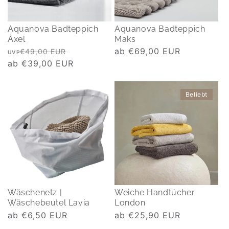
Aquanova Badteppich
Aquanova Badteppich
Axel
Maks
Normaler
Verkaufspreis
Normaler
ab €69,00 EUR
€49,00 EUR
UVP
Preis
ab €39,00 EUR
Preis
Beliebt
Wäschenetz |
Weiche Handtücher
Wäschebeutel Lavia
London
Normaler
ab €6,50 EUR
Normaler
ab €25,90 EUR
Preis
Preis