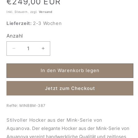
€249,00 EUR
Preis
Inkl. Steuern. zzgl.
Versand
Lieferzeit:
2-3 Wochen
Anzahl
Anzahl
Verringere
Erhöhe
die
die
Menge
Menge
für
für
In den Warenkorb legen
Hocker
Hocker
Eiche
Eiche
Jetzt zum Checkout
Mink
Mink
RefNr:
MINBBM-387
Stilvoller Hocker aus der Mink-Serie von
Aquanova.
Der elegante Hocker aus der Mink-Serie von
Aquanova vereint handwerkliche Qualität und zeitloses