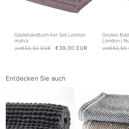
Gästehandtuch 6er Set London
Großes Bad
malva
London | N
Normaler
Verkaufspreis
Normaler
€39,00 EUR
€52,50 EUR
€52,50
UVP
UVP
Preis
Preis
Entdecken Sie auch