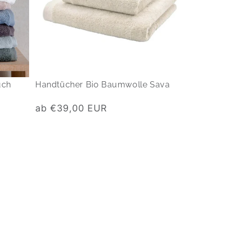
uch
Handtücher Bio Baumwolle Sava
Normaler
ab €39,00 EUR
Preis