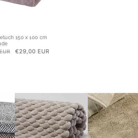
etuch 150 x 100 cm
ude
Verkaufspreis
€29,00 EUR
 EUR