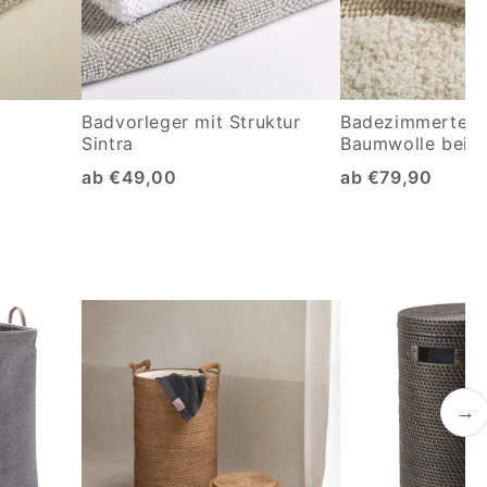
Badvorleger mit Struktur
Badezimmertepp
a
Sintra
Baumwolle beids
ab €49,00
ab €79,90
→