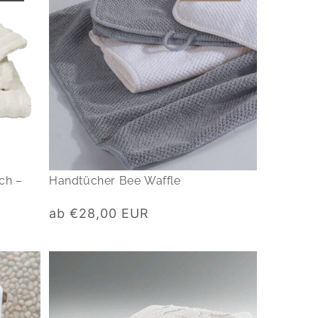
ch –
Handtücher Bee Waffle
Normaler
ab €28,00 EUR
Preis