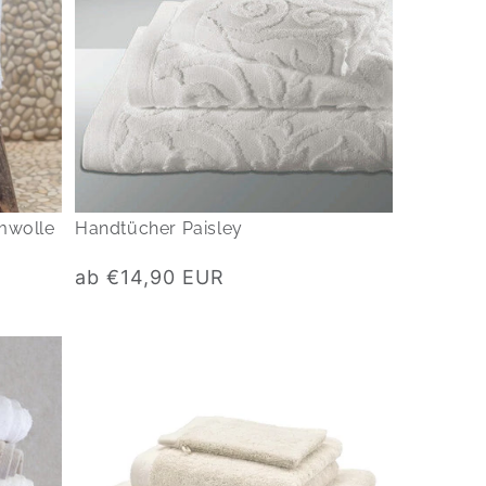
mwolle
Handtücher Paisley
Normaler
ab €14,90 EUR
Preis