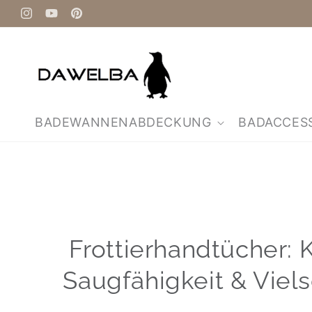
Direkt
zum
Instagram
YouTube
Pinterest
Inhalt
BADEWANNENABDECKUNG
BADACCES
Frottierhandtücher: 
Saugfähigkeit & Viels