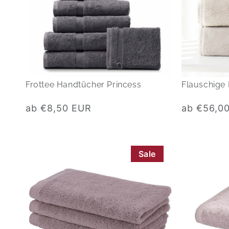
Frottee Handtücher Princess
Flauschige
Normaler
Normaler
ab €8,50 EUR
ab €56,0
Preis
Preis
Sale