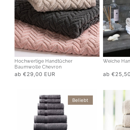
Hochwertige Handtücher
Weiche Han
Baumwolle Chevron
Normaler
Normaler
ab €29,00 EUR
ab €25,5
Preis
Preis
Beliebt