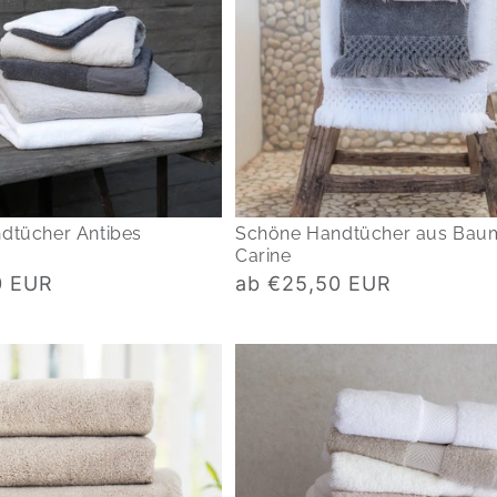
dtücher Antibes
Schöne Handtücher aus Bau
Carine
Normaler
0 EUR
ab €25,50 EUR
Preis