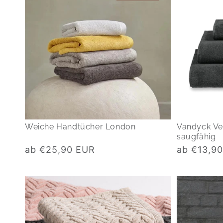
Weiche Handtücher London
Vandyck Ve
saugfähig
Normaler
Normaler
ab €25,90 EUR
ab €13,9
Preis
Preis