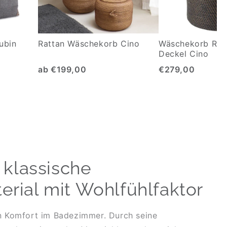
ubin
Rattan Wäschekorb Cino
Wäschekorb Ratt
Deckel Cino
ab €199,00
€279,00
 klassische
rial mit Wohlfühlfaktor
von Komfort im Badezimmer. Durch seine