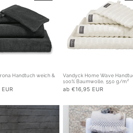
rona Handtuch weich &
Vandyck Home Wave Handtu
100% Baumwolle, 550 g/m²
Normaler
0 EUR
ab €16,95 EUR
Preis