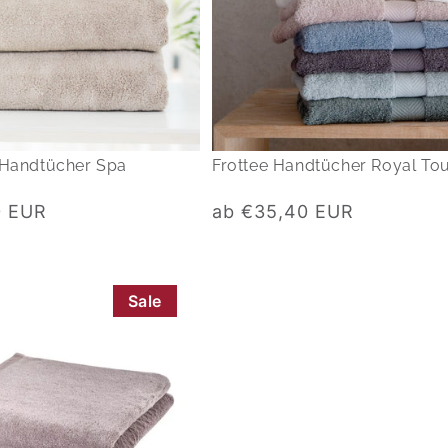
 Handtücher Spa
Frottee Handtücher Royal To
Normaler
0 EUR
ab €35,40 EUR
Preis
Sale