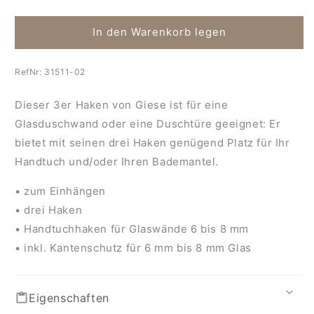
die
die
Menge
Menge
für
für
In den Warenkorb legen
Haken
Haken
für
für
RefNr:
31511-02
Glasduschwand
Glasduschwand
Dieser 3er Haken von Giese ist für eine
Glasduschwand oder eine Duschtüre geeignet: Er
bietet mit seinen drei Haken genügend Platz für Ihr
Handtuch und/oder Ihren Bademantel.
• zum Einhängen
• drei Haken
• Handtuchhaken für Glaswände 6 bis 8 mm
• inkl. Kantenschutz für 6 mm bis 8 mm Glas
Eigenschaften