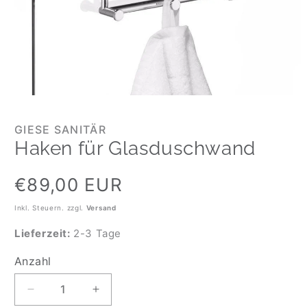
GIESE SANITÄR
Haken für Glasduschwand
Normaler
€89,00 EUR
Preis
Inkl. Steuern. zzgl.
Versand
Lieferzeit:
2-3 Tage
Anzahl
Anzahl
Verringere
Erhöhe