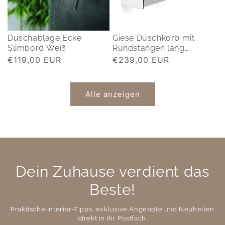
Duschablage Ecke
Giese Duschkorb mit
Slimbord Weiß
Rundstangen lang
(425mm)
Normaler
€119,00 EUR
Normaler
€239,00 EUR
Preis
Preis
Alle anzeigen
Dein Zuhause verdient das
Beste!
Praktische Interior-Tipps, exklusive Angebote und Neuheiten
direkt in Ihr Postfach.