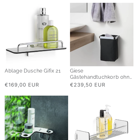
Ablage Dusche Gifix 21
Giese
Gästehandtuchkorb ohne
bohren
Normaler
€169,00 EUR
Normaler
€239,50 EUR
Preis
Preis