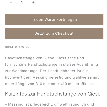
Verringere
Erhöhe
die
die
Menge
Menge
für
für
In den Warenkorb legen
Giese
Giese
Handtuchstange
Handtuchstange
Jetzt zum Checkout
starre
starre
Ausführung
Ausführung
RefNr:
91670-02
Handtuchstange von Giese. Klassische und
formschöne Handtuchstange in starrer Ausführung
zur Wandmontage. Der Handtuchhalter ist aus
hochwertigem Messing gefertig und wahlweise mit
einer Länge von 310 mm oder 410 mm erhältlich.
Kurzinfos zur Handtuchstange von Giese
• Messing ist pflegeleicht, umweltfreundlich und