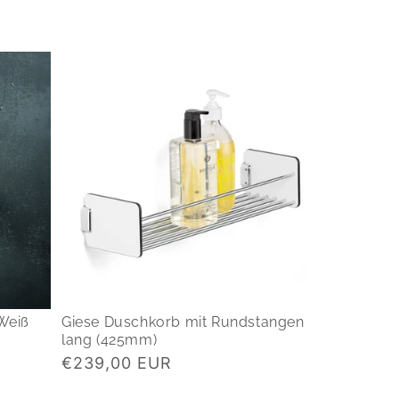
Weiß
Giese Duschkorb mit Rundstangen
lang (425mm)
Normaler
€239,00 EUR
Preis