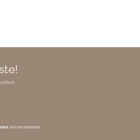
ste!
ostfach.
nien
einverstanden.