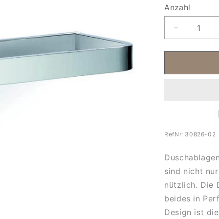
Anzahl
Anzahl
Verringere
die
Menge
für
Giese
Duschabla
30826
RefNr:
30826-02
Duschablagen 
sind nicht nu
nützlich. Die
beides in Per
Design ist di