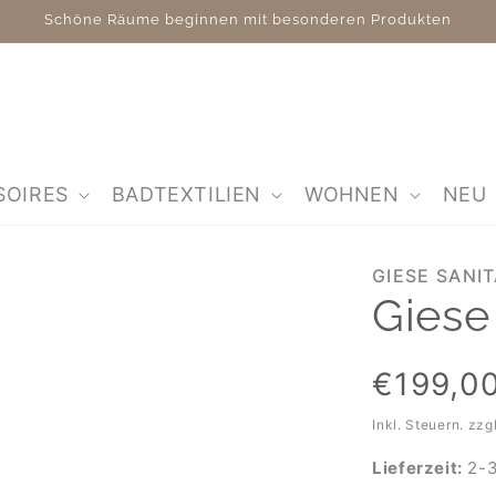
Schöne Räume beginnen mit besonderen Produkten
SOIRES
BADTEXTILIEN
WOHNEN
NEU
GIESE SANI
Giese
Normaler
€199,0
Preis
Inkl. Steuern. zzg
Lieferzeit:
2-3