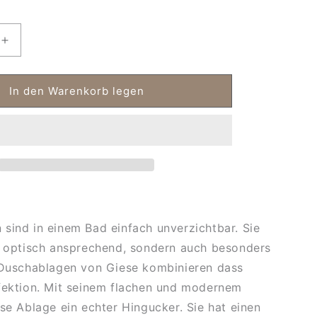
Erhöhe
die
Menge
für
In den Warenkorb legen
Giese
ge
Duschablage
30826
sind in einem Bad einfach unverzichtbar. Sie
r optisch ansprechend, sondern auch besonders
 Duschablagen von Giese kombinieren dass
fektion. Mit seinem flachen und modernem
ese Ablage ein echter Hingucker. Sie hat einen