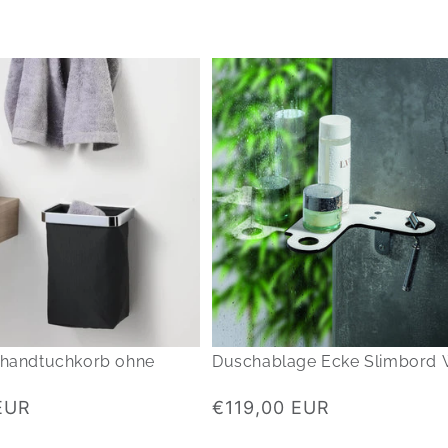
ehandtuchkorb ohne
Duschablage Ecke Slimbord 
Normaler
EUR
€119,00 EUR
Preis