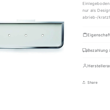
Einlegeboden
nur als Desig
abrieb-/kratz
Eigenschaf
Bezahlung 
Hersteller
Share