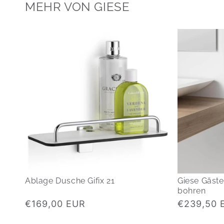
MEHR VON GIESE
Ablage Dusche Gifix 21
Giese Gäst
bohren
Normaler
Normaler
€169,00 EUR
€239,50 
Preis
Preis