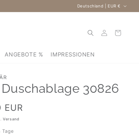
Land/Region
Deutschland | EUR €
Warenkorb
Einloggen
ANGEBOTE %
IMPRESSIONEN
TÄR
 Duschablage 30826
0 EUR
l.
Versand
 Tage