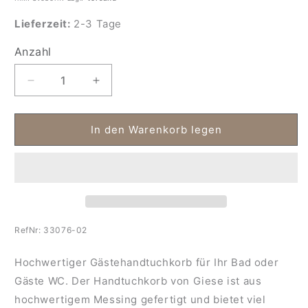
Lieferzeit:
2-3 Tage
Anzahl
Anzahl
Verringere
Erhöhe
die
die
Menge
Menge
für
für
In den Warenkorb legen
Gästehandtuchkorb
Gästehandtuchkorb
mit
mit
Haken
Haken
RefNr:
33076-02
Hochwertiger Gästehandtuchkorb für Ihr Bad oder
Gäste WC. Der Handtuchkorb von Giese ist aus
hochwertigem Messing gefertigt und bietet viel