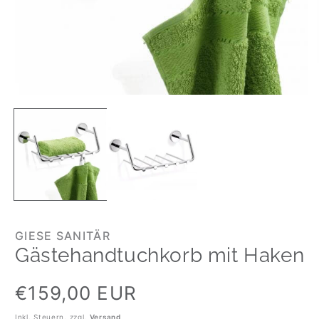
GIESE SANITÄR
Gästehandtuchkorb mit Haken
Normaler
€159,00 EUR
Preis
Inkl. Steuern. zzgl.
Versand