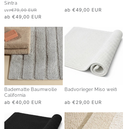
Sintra
Normaler
Verkaufspreis
Normaler
ab €49,00 EUR
€79,00 EUR
UVP
Preis
ab €49,00 EUR
Preis
Badematte Baumwolle
Badvorleger Miso weiß
California
Normaler
ab €40,00 EUR
Normaler
ab €29,00 EUR
Preis
Preis