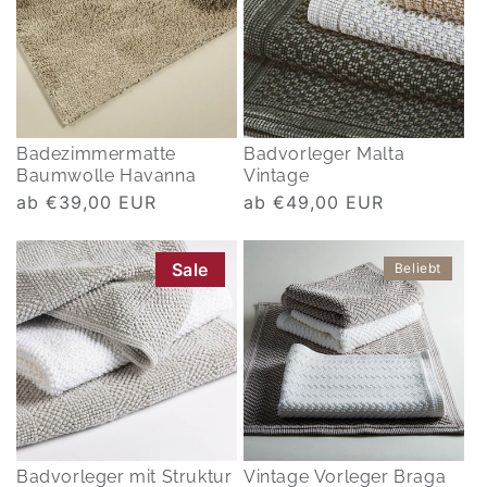
Badezimmermatte
Badvorleger Malta
Baumwolle Havanna
Vintage
Normaler
ab €39,00 EUR
Normaler
ab €49,00 EUR
Preis
Preis
Sale
Beliebt
Badvorleger mit Struktur
Vintage Vorleger Braga