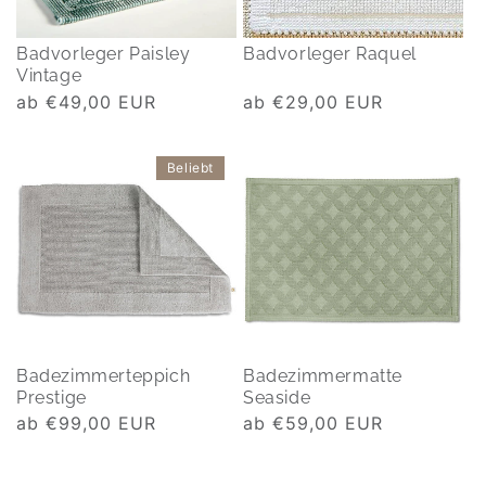
Badvorleger Paisley
Badvorleger Raquel
Vintage
Normaler
ab €49,00 EUR
Normaler
ab €29,00 EUR
Preis
Preis
Beliebt
Badezimmerteppich
Badezimmermatte
Prestige
Seaside
Normaler
ab €99,00 EUR
Normaler
ab €59,00 EUR
Preis
Preis