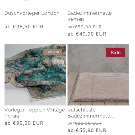
Duschvorleger London
Badezimmermatte
Kemen
Normaler
ab €38,50 EUR
Normaler
Verkaufspre
€59,00 EUR
UVP
Preis
Preis
ab €49,00 EUR
Sale
Beliebt
Vorleger Teppich Vintage
Rutschfeste
Persia
Badezimmermatte
Orlando
Normaler
ab €99,00 EUR
Normaler
Verkaufspre
€82,50 EUR
UVP
Preis
Preis
ab €55,90 EUR