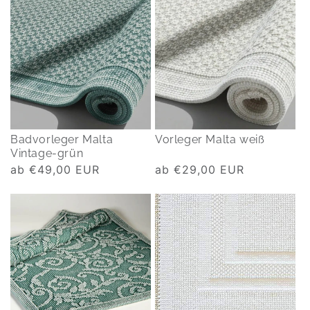
Badvorleger Malta
Vorleger Malta weiß
Vintage-grün
Normaler
ab €49,00 EUR
Normaler
ab €29,00 EUR
Preis
Preis