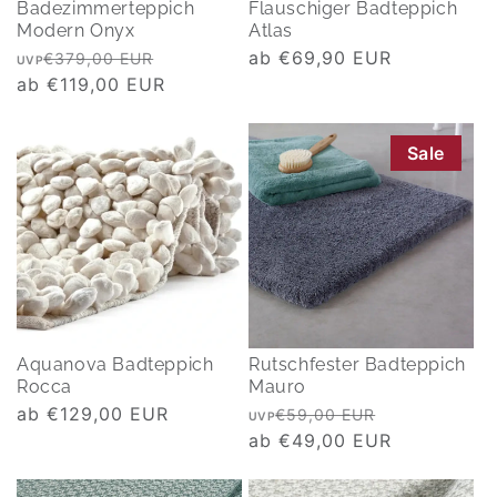
Badezimmerteppich
Flauschiger Badteppich
Modern Onyx
Atlas
Normaler
Verkaufspreis
Normaler
ab €69,90 EUR
€379,00 EUR
UVP
Preis
ab €119,00 EUR
Preis
Sale
Aquanova Badteppich
Rutschfester Badteppich
Rocca
Mauro
Normaler
ab €129,00 EUR
Normaler
Verkaufspre
€59,00 EUR
UVP
Preis
Preis
ab €49,00 EUR