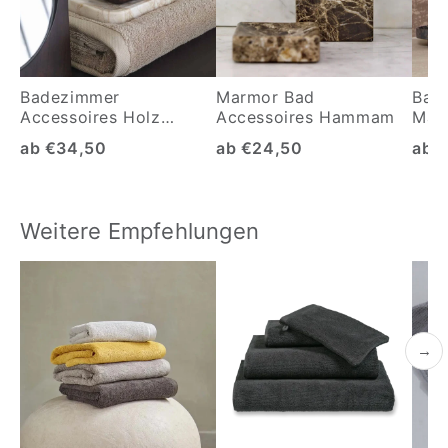
Badezimmer
Marmor Bad
Bada
Accessoires Holz
Accessoires Hammam
Mar
Ebony
anth
ab €34,50
ab €24,50
ab 
Weitere Empfehlungen
→