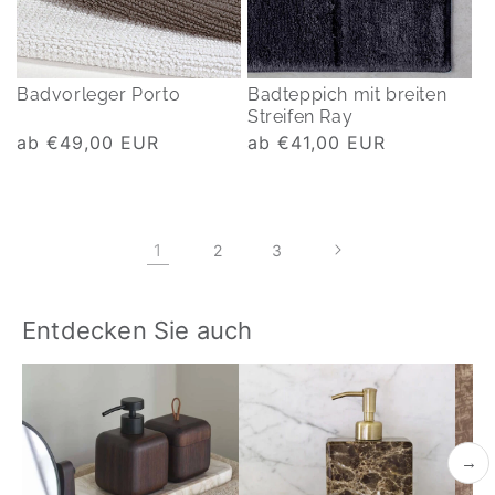
Badvorleger Porto
Badteppich mit breiten
Streifen Ray
Normaler
ab €49,00 EUR
Normaler
ab €41,00 EUR
Preis
Preis
1
2
3
Entdecken Sie auch
→