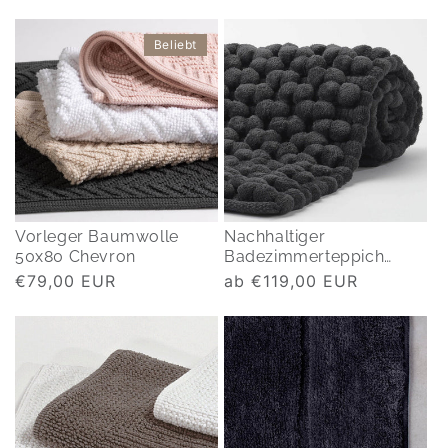
Beliebt
Vorleger Baumwolle
Nachhaltiger
50x80 Chevron
Badezimmerteppich
Nomad
Normaler
€79,00 EUR
Normaler
ab €119,00 EUR
Preis
Preis