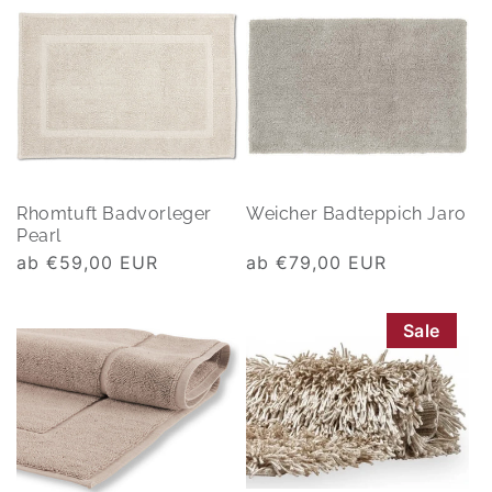
Rhomtuft Badvorleger
Weicher Badteppich Jaro
Pearl
Normaler
ab €59,00 EUR
Normaler
ab €79,00 EUR
Preis
Preis
Sale