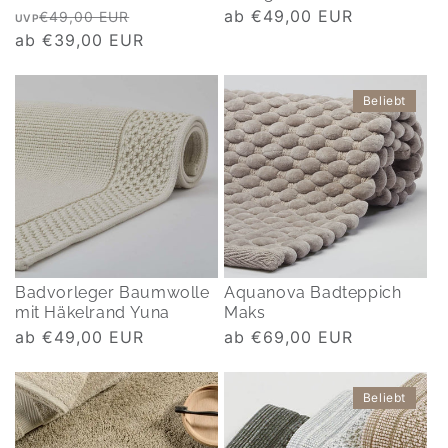
Normaler
Verkaufspreis
Normaler
ab €49,00 EUR
€49,00 EUR
UVP
Preis
ab €39,00 EUR
Preis
Beliebt
Badvorleger Baumwolle
Aquanova Badteppich
mit Häkelrand Yuna
Maks
Normaler
ab €49,00 EUR
Normaler
ab €69,00 EUR
Preis
Preis
Beliebt