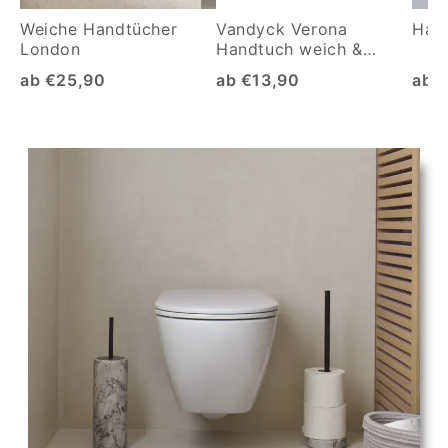
Weiche Handtücher
Vandyck Verona
Hand
London
Handtuch weich &
saugfähig
ab €25,90
ab €13,90
ab 