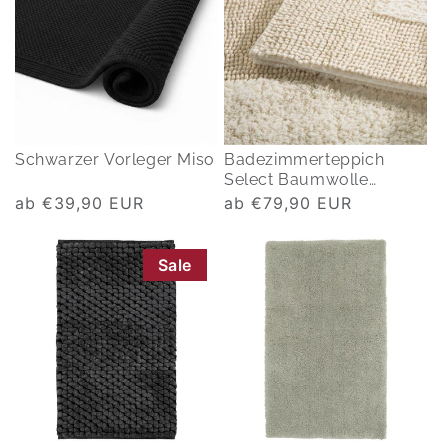
Schwarzer Vorleger Miso
Badezimmerteppich
Select Baumwolle
beidseitig
Normaler
ab €39,90 EUR
Normaler
ab €79,90 EUR
Preis
Preis
Sale