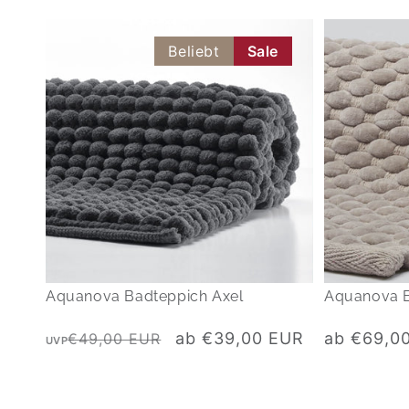
Beliebt
Sale
Aquanova Badteppich Axel
Aquanova 
Normaler
Verkaufspreis
Normaler
ab €39,00 EUR
ab €69,0
€49,00 EUR
UVP
Preis
Preis