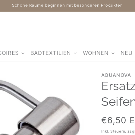
Schöne Räume beginnen mit besonderen Produkten
SOIRES
BADTEXTILIEN
WOHNEN
NEU
AQUANOVA
Ersat
Seife
Normaler
€6,50 
Preis
Inkl. Steuern. zzg