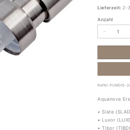
Lieferzeit:
2-3
Anzahl
Anzahl
Verringere
die
Menge
für
Ersatzpum
für
Seifenspen
PUMDIS-
24
RefNr:
PUMDIS-2
Aquanova Ers
• Slate (SLAD
• Luxor (LUX
• Tibor (TIBD