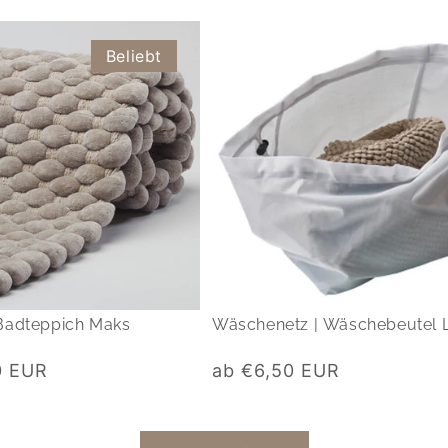
Beliebt
Badteppich Maks
Wäschenetz | Wäschebeutel 
Normaler
0 EUR
ab €6,50 EUR
Preis