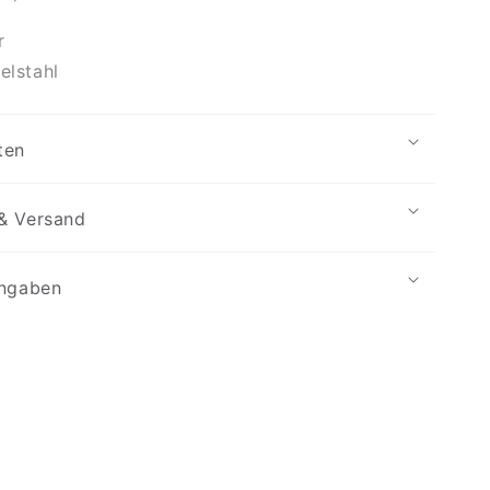
r
elstahl
ten
& Versand
angaben