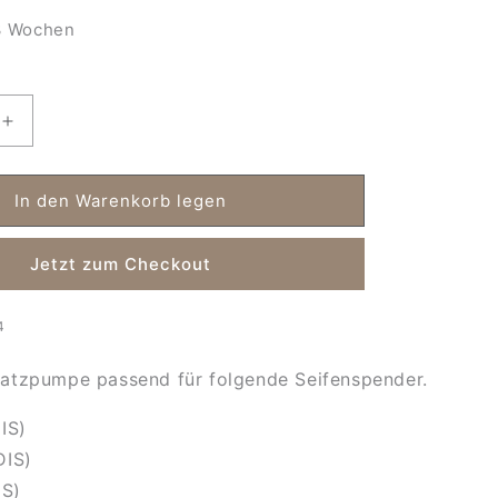
 Wochen
Erhöhe
die
Menge
für
In den Warenkorb legen
pe
Ersatzpumpe
für
Jetzt zum Checkout
der
Seifenspender
PUMDIS-
24
4
atzpumpe passend für folgende Seifenspender.
IS)
DIS)
IS)