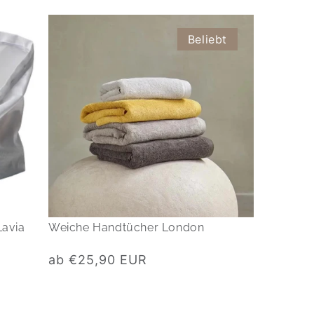
Beliebt
Lavia
Weiche Handtücher London
Normaler
ab €25,90 EUR
Preis