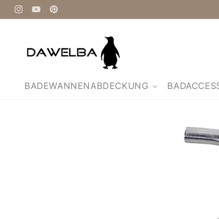
Direkt
zum
Instagram
YouTube
Pinterest
Inhalt
BADEWANNENABDECKUNG
BADACCES
Zu
Produktinformationen
springen