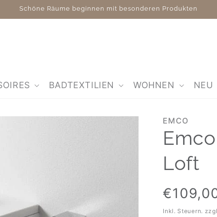
Schöne Räume beginnen mit besonderen Produkten
SOIRES
BADTEXTILIEN
WOHNEN
NEU
EMCO
Emco
Loft
Normaler
€109,0
Preis
Inkl. Steuern. zzg