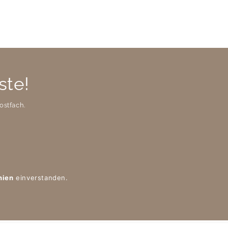
ste!
ostfach.
nien
einverstanden.