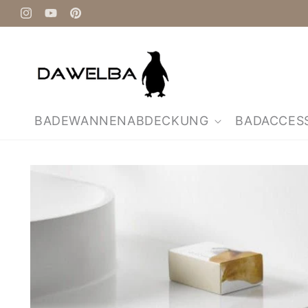
Direkt
zum
Instagram
YouTube
Pinterest
Inhalt
BADEWANNENABDECKUNG
BADACCES
Zu
Produktinformationen
springen