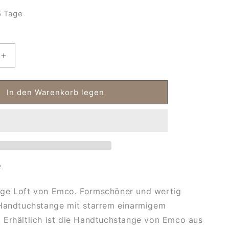
 Tage
Erhöhe
die
Menge
für
In den Warenkorb legen
Emco
tange
Handtuchstange
Loft
2
ge Loft von Emco. Formschöner und wertig
 Handtuchstange mit starrem einarmigem
 Erhältlich ist die Handtuchstange von Emco aus