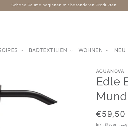
Schöne Räume beginnen mit besonderen Produkten
SOIRES
BADTEXTILIEN
WOHNEN
NEU
AQUANOVA
Edle 
Mund
Normaler
€59,50
Preis
Inkl. Steuern. zzg