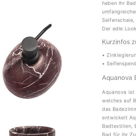
heben Ihr Bad
umfangreiche
Seifenschale,
Der edle Look
Kurzinfos 
•
Zinklegier
• Seifenspen
Aquanova 
Aquanova ist
welches auf B
das Badezimme
entwickelt A
Badtextilien,
Bad für Ihr Z