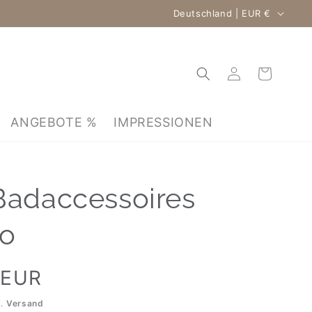
Land/Region
Deutschland | EUR €
Warenkorb
Einloggen
ANGEBOTE %
IMPRESSIONEN
Badaccessoires
o
 EUR
l.
Versand