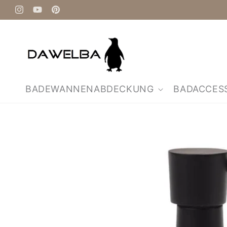
Direkt
zum
Instagram
YouTube
Pinterest
Inhalt
BADEWANNENABDECKUNG
BADACCES
Zu
Produktinformationen
springen