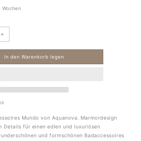
 Wochen
Erhöhe
die
Menge
für
In den Warenkorb legen
Edle
oires
Badaccessoires
Mundo
59
essoires Mundo von Aquanova. Marmordesign
 Details für einen edlen und luxuriösen
wunderschönen und formschönen Badaccessoires