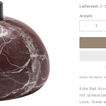
Lieferzeit:
2-3
Anzahl
Anzahl
Verringere
die
Menge
für
Edle
Badaccess
Mundo
RefNr:
MUNDIS-5
Edle Bad Acc
mit schwarzen
Look. Diese 