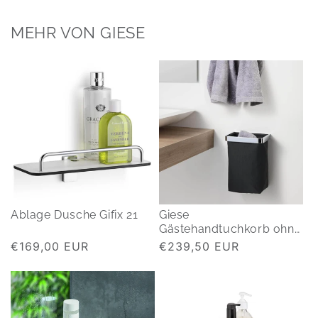
MEHR VON GIESE
Ablage Dusche Gifix 21
Giese
Gästehandtuchkorb ohne
bohren
Normaler
€169,00 EUR
Normaler
€239,50 EUR
Preis
Preis