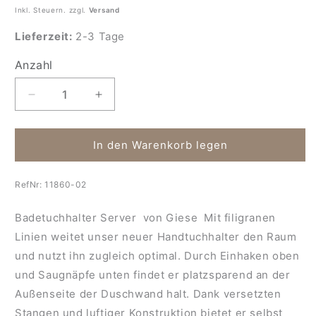
Inkl. Steuern. zzgl.
Versand
Lieferzeit:
2-3 Tage
Anzahl
Anzahl
Verringere
Erhöhe
die
die
Menge
Menge
für
für
In den Warenkorb legen
Duschwand
Duschwand
Badetuchhalter
Badetuchhalter
RefNr:
11860-02
Server
Server
Badetuchhalter Server von Giese Mit filigranen
Linien weitet unser neuer Handtuchhalter den Raum
und nutzt ihn zugleich optimal. Durch Einhaken oben
und Saugnäpfe unten findet er platzsparend an der
Außenseite der Duschwand halt. Dank versetzten
Stangen und luftiger Konstruktion bietet er selbst