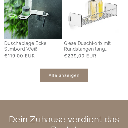
Duschablage Ecke
Giese Duschkorb mit
Slimbord Weiß
Rundstangen lang
(425mm)
Normaler
€119,00 EUR
Normaler
€239,00 EUR
Preis
Preis
Alle anzeigen
Dein Zuhause verdient das