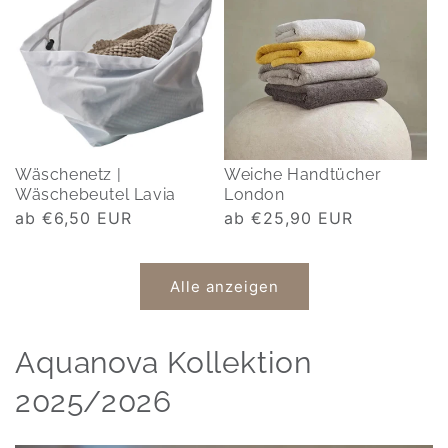
Wäschenetz |
Weiche Handtücher
Wäschebeutel Lavia
London
Normaler
ab €6,50 EUR
Normaler
ab €25,90 EUR
Preis
Preis
Alle anzeigen
Aquanova Kollektion
2025/2026