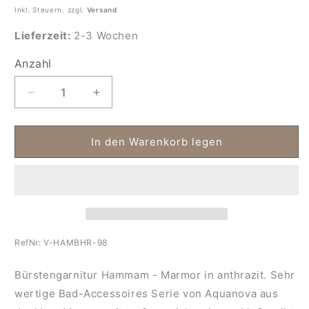
Inkl. Steuern. zzgl.
Versand
Lieferzeit:
2-3 Wochen
Anzahl
Anzahl
Verringere
Erhöhe
die
die
Menge
Menge
für
für
In den Warenkorb legen
Bürstengarnitur
Bürstengarnitur
Hammam
Hammam
-
-
Marmor-
Marmor-
anthrazit
anthrazit
RefNr:
V-HAMBHR-98
Bürstengarnitur Hammam - Marmor in anthrazit. Sehr
wertige Bad-Accessoires Serie von Aquanova aus