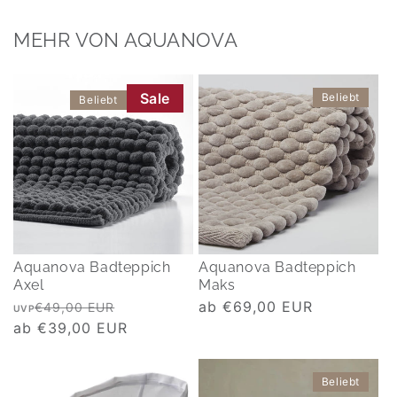
MEHR VON AQUANOVA
Sale
Beliebt
Beliebt
Aquanova Badteppich
Aquanova Badteppich
Axel
Maks
Normaler
Verkaufspreis
Normaler
ab €69,00 EUR
€49,00 EUR
UVP
Preis
ab €39,00 EUR
Preis
Beliebt