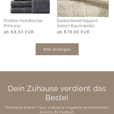
Frottee Handtücher
Badezimmerteppich
Princess
Select Baumwolle
beidseitig
Normaler
ab €8,50 EUR
Normaler
ab €79,90 EUR
Preis
Preis
Alle anzeigen
Dein Zuhause verdient das
Beste!
Praktische Interior-Tipps, exklusive Angebote und Neuheiten
direkt in Ihr Postfach.