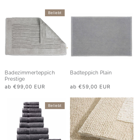
Beliebt
Badezimmerteppich
Badteppich Plain
Prestige
Normaler
ab €99,00 EUR
Normaler
ab €59,00 EUR
Preis
Preis
Beliebt