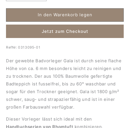
die
die
Menge
Menge
für
für
In den Warenkorb legen
Badteppich
Badteppich
Gala
Gala
Jetzt zum Checkout
RefNr:
0313095-01
Der gewebte Badvorleger Gala ist durch seine flache
Höhe von ca. 6 mm besonders leicht zu reinigen und
zu trocknen. Der aus 100% Baumwolle gefertigte
Badteppich ist fusselfrei, bis zu 60° waschbar und
sogar für den Trockner geeignet. Gala ist 1800 g/m²
schwer, saug- und strapazierfähig und ist in einer
großen Farbauswahl verfügbar.
Dieser Vorleger lässt sich ideal mit den
Handtuchserien von Rhomtuft
kombinieren.