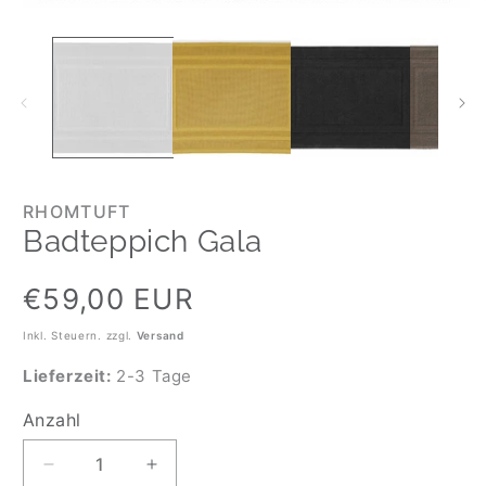
RHOMTUFT
Badteppich Gala
Normaler
€59,00 EUR
Preis
Inkl. Steuern. zzgl.
Versand
Lieferzeit:
2-3 Tage
Anzahl
Anzahl
Verringere
Erhöhe