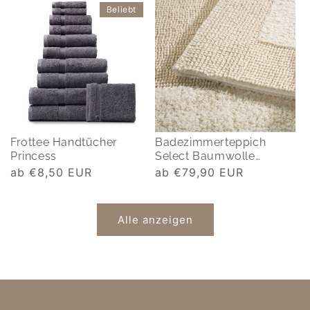
Beliebt
Frottee Handtücher
Badezimmerteppich
Princess
Select Baumwolle
beidseitig
Normaler
ab €8,50 EUR
Normaler
ab €79,90 EUR
Preis
Preis
Alle anzeigen