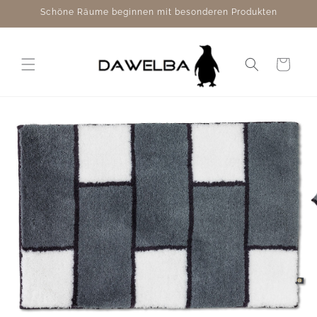
Direkt
Schöne Räume beginnen mit besonderen Produkten
zum
Inhalt
Warenkorb
duktinformationen
ingen