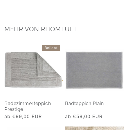
MEHR VON RHOMTUFT
Beliebt
Badezimmerteppich
Badteppich Plain
Prestige
Normaler
ab €99,00 EUR
Normaler
ab €59,00 EUR
Preis
Preis