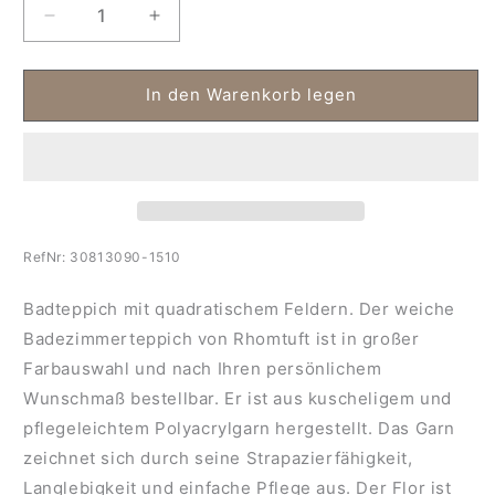
Verringere
Erhöhe
die
die
Menge
Menge
für
für
In den Warenkorb legen
Badezimmerteppich
Badezimmerteppich
Stone
Stone
auf
auf
Wunschmaß
Wunschmaß
RefNr:
30813090-1510
Badteppich mit quadratischem Feldern. Der weiche
Badezimmerteppich von Rhomtuft ist in großer
Farbauswahl und nach Ihren persönlichem
Wunschmaß bestellbar. Er ist aus kuscheligem und
pflegeleichtem Polyacrylgarn hergestellt. Das Garn
zeichnet sich durch seine Strapazierfähigkeit,
Langlebigkeit und einfache Pflege aus. Der Flor ist