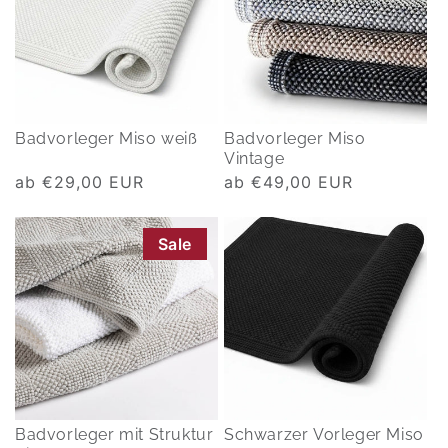
Badvorleger Miso weiß
Badvorleger Miso
Vintage
Normaler
ab €29,00 EUR
Normaler
ab €49,00 EUR
Preis
Preis
Sale
Badvorleger mit Struktur
Schwarzer Vorleger Miso