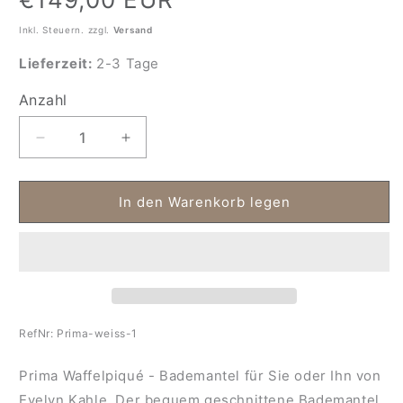
Preis
Inkl. Steuern. zzgl.
Versand
Lieferzeit:
2-3 Tage
Anzahl
Anzahl
Verringere
Erhöhe
die
die
Menge
Menge
für
für
In den Warenkorb legen
Bademantel
Bademantel
in
in
Waffelpiqué
Waffelpiqué
Prima
Prima
RefNr:
Prima-weiss-1
Prima Waffelpiqué - Bademantel für Sie oder Ihn von
Evelyn Kahle. Der bequem geschnittene Bademantel