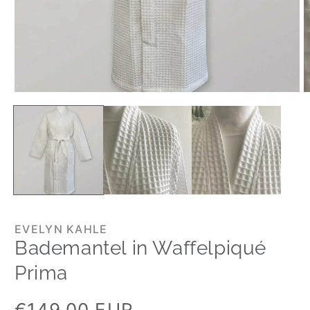
EVELYN KAHLE
Bademantel in Waffelpiqué
Prima
Normaler
€149,00 EUR