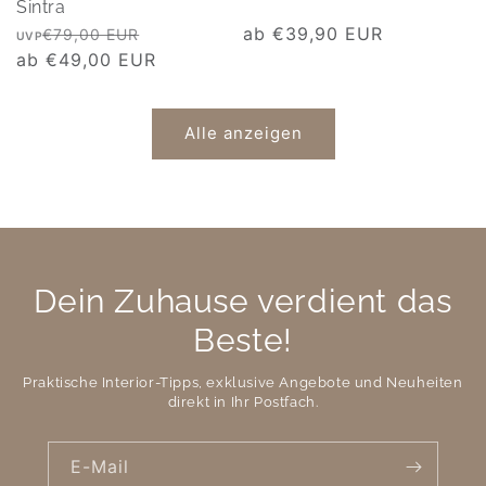
Sintra
Normaler
Verkaufspreis
Normaler
ab €39,90 EUR
€79,00 EUR
UVP
Preis
ab €49,00 EUR
Preis
Alle anzeigen
Dein Zuhause verdient das
Beste!
Praktische Interior-Tipps, exklusive Angebote und Neuheiten
direkt in Ihr Postfach.
E-Mail