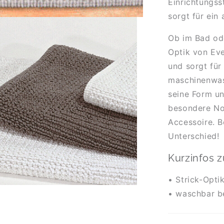
Einrichtungsst
sorgt für ein
Ob im Bad ode
Optik von Eve
und sorgt für
maschinenwas
seine Form un
besondere Not
Accessoire. B
Unterschied!
Kurzinfos z
• Strick-Opti
• waschbar b