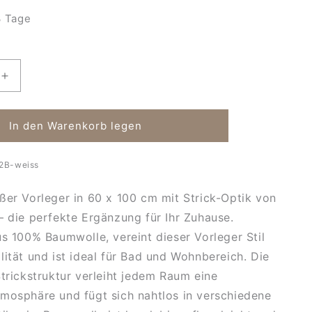
 Tage
Erhöhe
die
Menge
für
In den Warenkorb legen
Vorleger
Porto-
2B-weiss
60
x
ßer Vorleger in 60 x 100 cm mit Strick-Optik von
100
cm-
– die perfekte Ergänzung für Ihr Zuhause.
weiss
us 100% Baumwolle, vereint dieser Vorleger Stil
lität und ist ideal für Bad und Wohnbereich. Die
Strickstruktur verleiht jedem Raum eine
mosphäre und fügt sich nahtlos in verschiedene