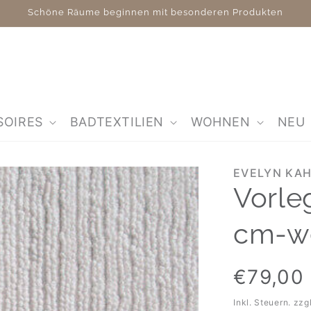
Schöne Räume beginnen mit besonderen Produkten
SOIRES
BADTEXTILIEN
WOHNEN
NEU
EVELYN KA
Vorle
cm-w
Normaler
€79,00
Preis
Inkl. Steuern. zzg