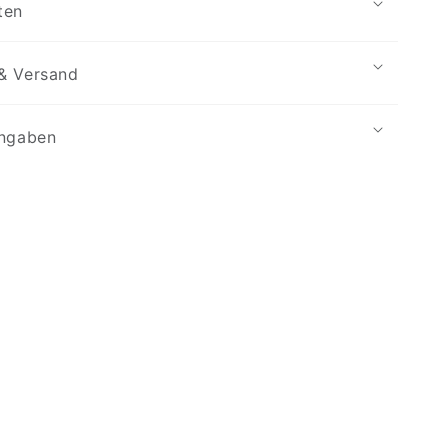
ten
& Versand
angaben