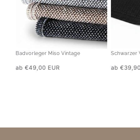
Badvorleger Miso Vintage
Schwarzer 
Normaler
Normaler
ab €49,00 EUR
ab €39,9
Preis
Preis