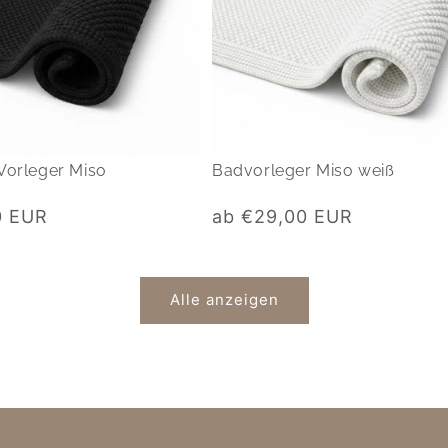
Vorleger Miso
Badvorleger Miso weiß
Normaler
0 EUR
ab €29,00 EUR
Preis
Alle anzeigen