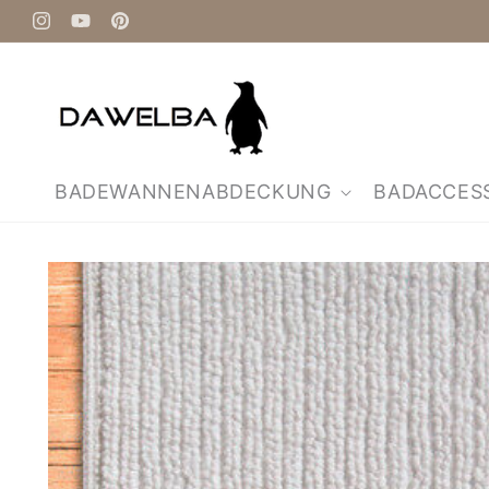
Direkt
zum
Instagram
YouTube
Pinterest
Inhalt
BADEWANNENABDECKUNG
BADACCES
Zu
Produktinformationen
springen