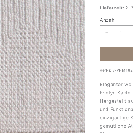
Lieferzeit:
2-3
Anzahl
Anzahl
Verringere
die
Menge
für
Vorleger
Porto-
RefNr:
V-PNM482
60
x
Eleganter wei
100
cm-
Evelyn Kahle 
weiss
Hergestellt a
und Funktiona
einzigartige 
gemütliche At