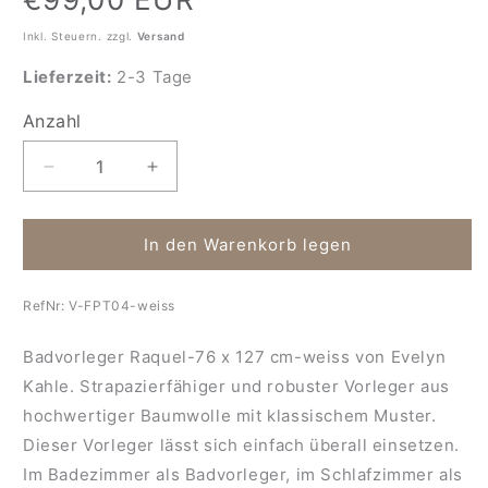
Preis
Inkl. Steuern. zzgl.
Versand
Lieferzeit:
2-3 Tage
Anzahl
Anzahl
Verringere
Erhöhe
die
die
Menge
Menge
für
für
In den Warenkorb legen
Badvorleger
Badvorleger
Raquel-
Raquel-
RefNr:
V-FPT04-weiss
76
76
x
x
Badvorleger Raquel-76 x 127 cm-weiss von Evelyn
127
127
cm-
cm-
Kahle. Strapazierfähiger und robuster Vorleger aus
weiss
weiss
hochwertiger Baumwolle mit klassischem Muster.
Dieser Vorleger lässt sich einfach überall einsetzen.
Im Badezimmer als Badvorleger, im Schlafzimmer als