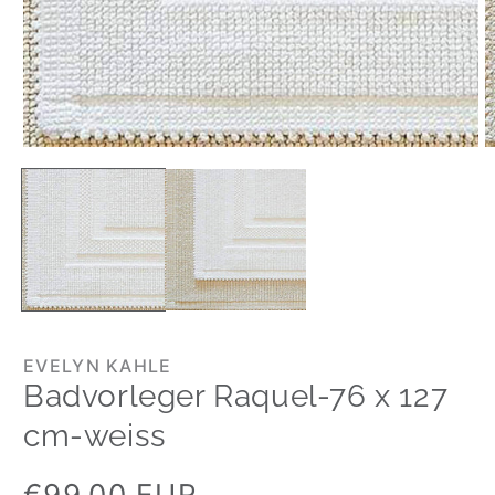
EVELYN KAHLE
Badvorleger Raquel-76 x 127
cm-weiss
Normaler
€99,00 EUR