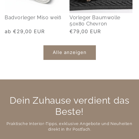
Badvorleger Miso weiß
Vorleger Baumwolle
50x80 Chevron
Normaler
ab €29,00 EUR
Normaler
€79,00 EUR
Preis
Preis
Alle anzeigen
Dein Zuhause verdient das
Beste!
Praktische Interior-Tipps, exklusive Angebote und Neuheiten
direkt in Ihr Postfach.