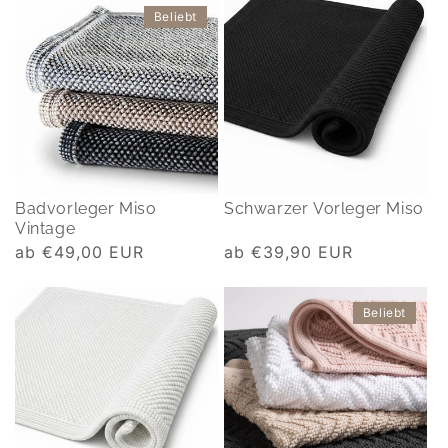
Beliebt
Badvorleger Miso
Schwarzer Vorleger Miso
Vintage
Normaler
ab €49,00 EUR
Normaler
ab €39,90 EUR
Preis
Preis
Beliebt