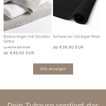
Badvorleger mit Struktur
Schwarzer Vorleger Miso
Sintra
Normaler
Verkaufspreis
Normaler
ab €39,90 EUR
€79,00 EUR
UVP
Preis
ab €49,00 EUR
Preis
Alle anzeigen
Dein Zuhause verdient das