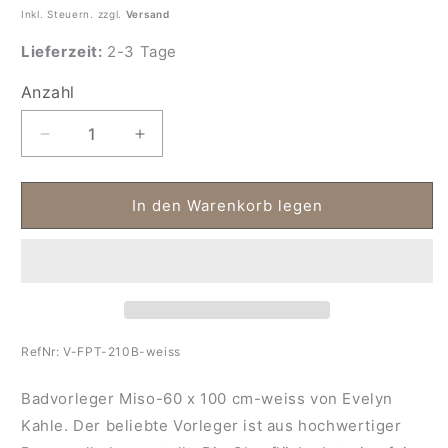
Inkl. Steuern. zzgl.
Versand
Lieferzeit:
2-3 Tage
Anzahl
Anzahl
Verringere
Erhöhe
die
die
Menge
Menge
für
für
In den Warenkorb legen
Badvorleger
Badvorleger
Miso-
Miso-
60
60
x
x
100
100
cm-
cm-
weiss
weiss
RefNr:
V-FPT-210B-weiss
Badvorleger Miso-60 x 100 cm-weiss von Evelyn
Kahle. Der beliebte Vorleger ist aus hochwertiger