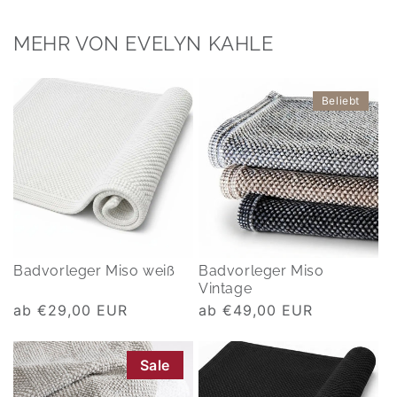
MEHR VON EVELYN KAHLE
Beliebt
Badvorleger Miso weiß
Badvorleger Miso
Vintage
Normaler
ab €29,00 EUR
Normaler
ab €49,00 EUR
Preis
Preis
Sale