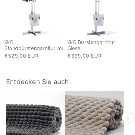
WC
WC Bürstengarnitur
Standbürstengarnitur mit
Giese
Feuchtpapierbehälter
Normaler
€529,00 EUR
Normaler
€399,00 EUR
Preis
Preis
Entdecken Sie auch
→