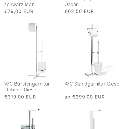
schwarz Icon
Oscar
Normaler
€79,00 EUR
Normaler
€62,50 EUR
Preis
Preis
WC Bürstengarnitur
WC Standgarnitur Giese
stehend Giese
Normaler
€319,00 EUR
Normaler
ab €299,00 EUR
Preis
Preis