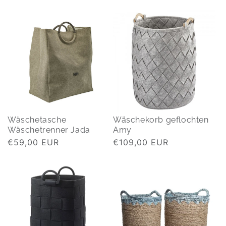
Preis
Preis
Wäschetasche
Wäschekorb geflochten
Wäschetrenner Jada
Amy
Normaler
€59,00 EUR
Normaler
€109,00 EUR
Preis
Preis