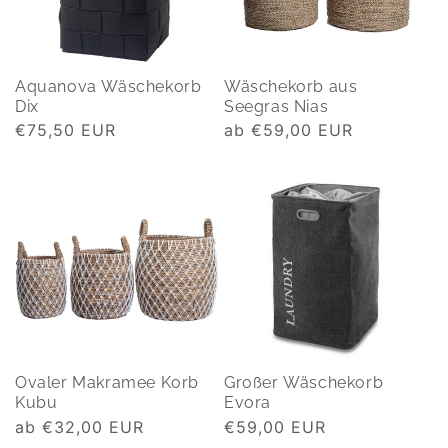
Aquanova Wäschekorb
Wäschekorb aus
Dix
Seegras Nias
Normaler
€75,50 EUR
Normaler
ab €59,00 EUR
Preis
Preis
Ovaler Makramee Korb
Großer Wäschekorb
Kubu
Evora
Normaler
ab €32,00 EUR
Normaler
€59,00 EUR