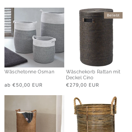
Preis
Preis
Beliebt
Wäschetonne Osman
Wäschekorb Rattan mit
Deckel Cino
Normaler
ab €50,00 EUR
Normaler
€279,00 EUR
Preis
Preis