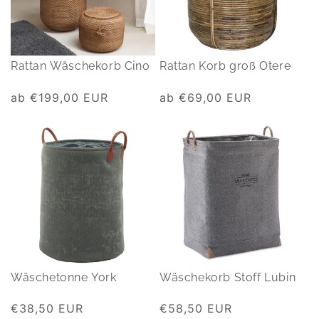
Rattan Wäschekorb Cino
Rattan Korb groß Otere
Normaler
ab €199,00 EUR
Normaler
ab €69,00 EUR
Preis
Preis
Wäschetonne York
Wäschekorb Stoff Lubin
Normaler
€38,50 EUR
Normaler
€58,50 EUR