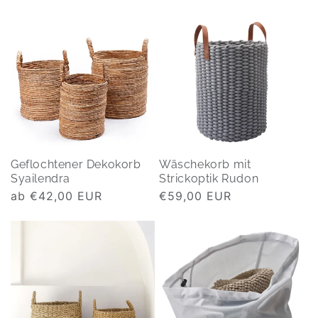
Preis
Preis
Geflochtener Dekokorb
Wäschekorb mit
Syailendra
Strickoptik Rudon
Normaler
ab €42,00 EUR
Normaler
€59,00 EUR
Preis
Preis