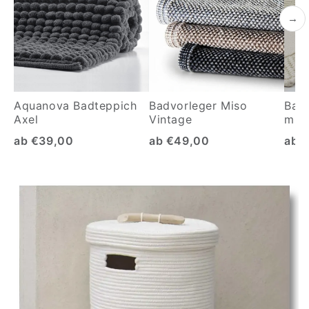
→
Aquanova Badteppich
Badvorleger Miso
Bad
Axel
Vintage
mit 
ab €39,00
ab €49,00
ab 