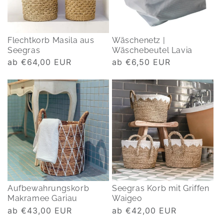
Flechtkorb Masila aus
Wäschenetz |
Seegras
Wäschebeutel Lavia
Normaler
ab €64,00 EUR
Normaler
ab €6,50 EUR
Preis
Preis
Aufbewahrungskorb
Seegras Korb mit Griffen
Makramee Gariau
Waigeo
Normaler
ab €43,00 EUR
Normaler
ab €42,00 EUR
Preis
Preis