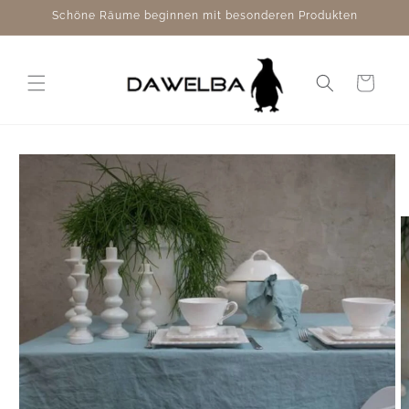
Direkt
Schöne Räume beginnen mit besonderen Produkten
zum
Inhalt
Warenkorb
duktinformationen
ingen