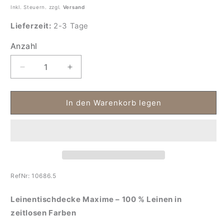
Inkl. Steuern. zzgl.
Versand
Lieferzeit:
2-3 Tage
Anzahl
Anzahl
Verringere
Erhöhe
die
die
Menge
Menge
für
für
In den Warenkorb legen
Tischdecke
Tischdecke
aus
aus
Leinen
Leinen
Maxime
Maxime
RefNr:
10686.5
Leinentischdecke Maxime – 100 % Leinen in
zeitlosen Farben