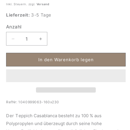
Inkl. Steuern. zzgl.
Versand
Lieferzeit:
3-5 Tage
Anzahl
Anzahl
Verringere
Erhöhe
die
die
Menge
Menge
für
für
In den Warenkorb legen
Teppich
Teppich
mit
mit
Rautenmuster
Rautenmuster
Beige
Beige
Casablanca
Casablanca
RefNr:
1040999063-160x230
Der T
eppich
Casablanca
besteht zu
100 % aus
Polypropylen
und überzeugt durch seine hohe