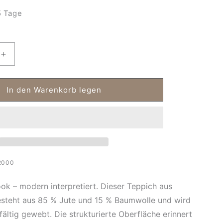
 Tage
Erhöhe
die
Menge
für
In den Warenkorb legen
Teppich
aus
n
Naturfasern
-
Jute
&amp;
Baumwolle
2000
Pippa
ok – modern interpretiert.
Dieser
Teppich aus
steht aus
85 % Jute und 15 % Baumwolle
und wird
fältig gewebt. Die strukturierte Oberfläche erinnert