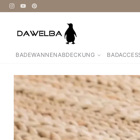
Direkt
zum
Instagram
YouTube
Pinterest
Inhalt
BADEWANNENABDECKUNG
BADACCES
Zu
Produktinformationen
springen