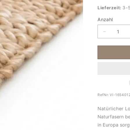
Lieferzeit:
3-5
Anzahl
Anzahl
Verringere
die
Menge
für
Teppich
aus
Naturfaser
-
Jute
&amp;
Baumwolle
RefNr:
VI-165401
Pippa
Natürlicher
Lo
Naturfasern
be
in Europa sorg