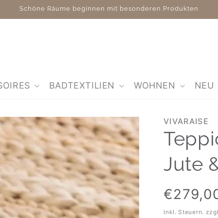
Schöne Räume beginnen mit besonderen Produkten
SOIRES
BADTEXTILIEN
WOHNEN
NEU
VIVARAISE
Teppi
Jute 
Normaler
€279,0
Preis
Inkl. Steuern. zzg