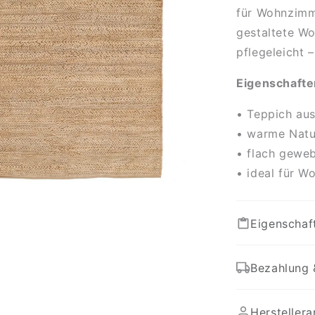
für Wohnzimme
gestaltete Wo
pflegeleicht 
Eigenschafte
•
Teppich aus
• warme Natur
• flach geweb
• ideal für W
Eigenschaf
Bezahlung 
Hersteller