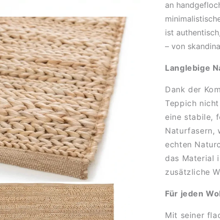
an handgefloch
minimalistisc
ist authentisc
– von skandin
Langlebige Na
Dank der Kom
Teppich nich
eine stabile, 
Naturfasern, 
echten Naturc
das Material i
zusätzliche W
Für jeden Wo
Mit seiner fl