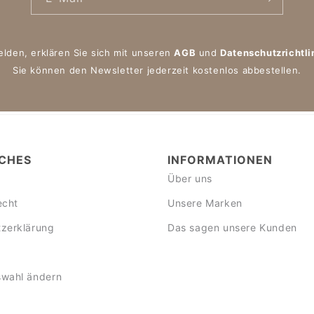
elden, erklären Sie sich mit unseren
AGB
und
Datenschutzrichtli
Sie können den Newsletter jederzeit kostenlos abbestellen.
CHES
INFORMATIONEN
Über uns
echt
Unsere Marken
zerklärung
Das sagen unsere Kunden
swahl ändern