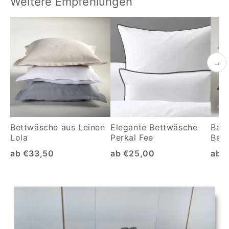
Weitere Empfehlungen
→
Bettwäsche aus Leinen
Elegante Bettwäsche
Baum
Lola
Perkal Fee
Bett
ab €33,50
ab €25,00
ab 