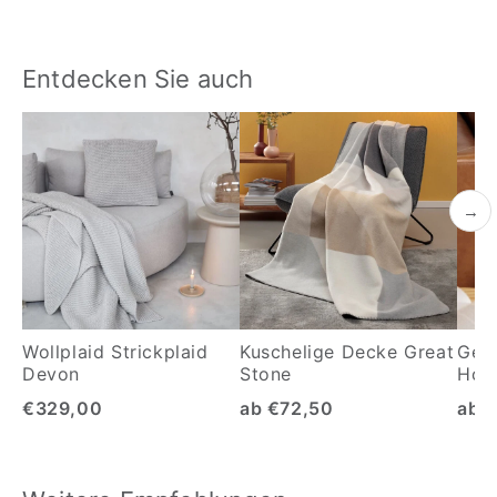
Preis
Entdecken Sie auch
→
Wollplaid Strickplaid
Kuschelige Decke Great
Gest
Devon
Stone
Hori
€329,00
ab €72,50
ab 