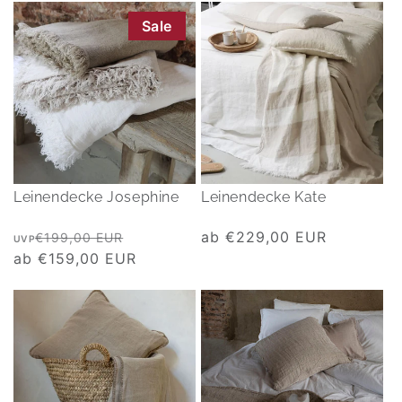
Sale
Leinendecke Josephine
Leinendecke Kate
Normaler
Verkaufspreis
Normaler
ab €229,00 EUR
€199,00 EUR
UVP
Preis
ab €159,00 EUR
Preis