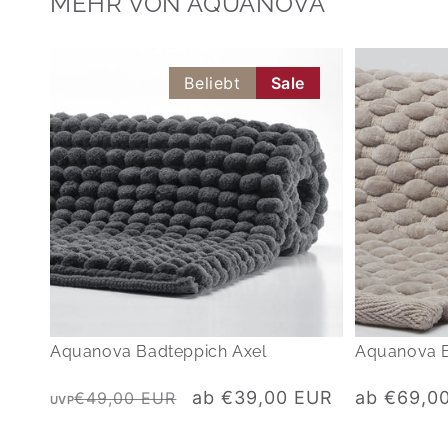
MEHR VON AQUANOVA
Beliebt
Sale
Aquanova Badteppich Axel
Aquanova 
Normaler
Verkaufspreis
Normaler
ab €39,00 EUR
ab €69,0
€49,00 EUR
UVP
Preis
Preis