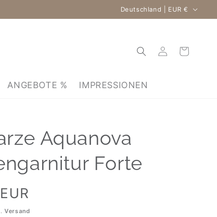
Land/Region
Deutschland | EUR €
Einloggen
Warenkorb
ANGEBOTE %
IMPRESSIONEN
arze Aquanova
engarnitur Forte
 EUR
l.
Versand