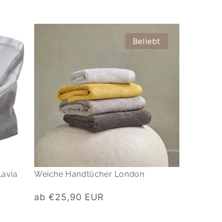
Beliebt
Lavia
Weiche Handtücher London
Normaler
ab €25,90 EUR
Preis