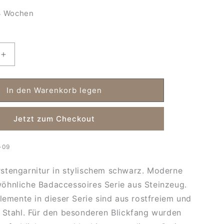
 Wochen
Erhöhe
die
Menge
für
In den Warenkorb legen
Schwarze
Aquanova
Jetzt zum Checkout
nitur
Bürstengarnitur
Forte
-09
stengarnitur in stylischem schwarz. Moderne
öhnliche Badaccessoires Serie aus Steinzeug.
Elemente in dieser Serie sind aus rostfreiem und
 Stahl. Für den besonderen Blickfang wurden