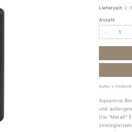
Lieferzeit:
2-3
Anzahl
Anzahl
Verringere
die
Menge
für
Schwarze
Aquanova
Bürstengar
Forte
RefNr:
V-FORBHR
Aquanova Bür
und außergew
Die "Metall" 
zinklegiertem