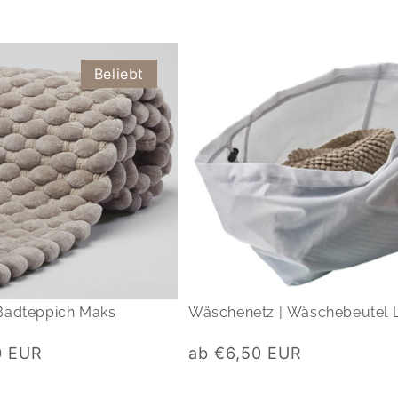
Beliebt
Badteppich Maks
Wäschenetz | Wäschebeutel 
Normaler
0 EUR
ab €6,50 EUR
Preis