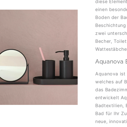
diese Element
einen besond
Boden der Ba
Beschichtung u
zwei untersch
Becher, Toile
Wattestäbche
Aquanova B
Aquanova ist
welches auf B
das Badezimme
entwickelt A
Badtextilien,
Bad für Ihr Z
neue, innovat