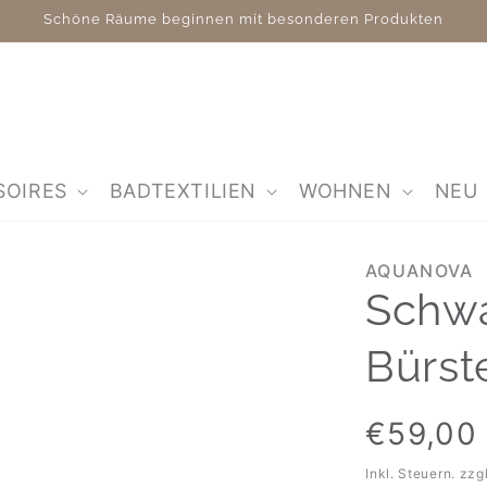
Schöne Räume beginnen mit besonderen Produkten
SOIRES
BADTEXTILIEN
WOHNEN
NEU
AQUANOVA
Schw
Bürst
Normaler
€59,00
Preis
Inkl. Steuern. zzg