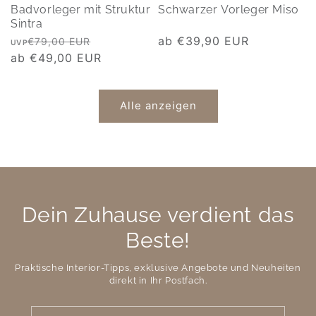
Badvorleger mit Struktur
Schwarzer Vorleger Miso
Sintra
Normaler
Verkaufspreis
Normaler
ab €39,90 EUR
€79,00 EUR
UVP
Preis
ab €49,00 EUR
Preis
Alle anzeigen
Dein Zuhause verdient das
Beste!
Praktische Interior-Tipps, exklusive Angebote und Neuheiten
direkt in Ihr Postfach.