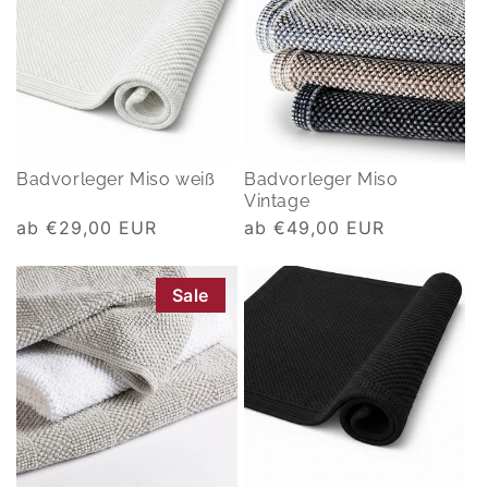
Badvorleger Miso weiß
Badvorleger Miso
Vintage
Normaler
ab €29,00 EUR
Normaler
ab €49,00 EUR
Preis
Preis
Sale