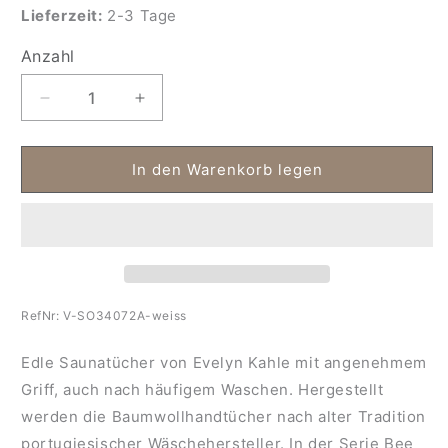
Lieferzeit:
2-3 Tage
Anzahl
Anzahl
Verringere
Erhöhe
die
die
Menge
Menge
für
für
In den Warenkorb legen
Saunatücher
Saunatücher
Bee
Bee
Waffle
Waffle
RefNr:
V-SO34072A-weiss
Edle Saunatücher von Evelyn Kahle mit angenehmem
Griff, auch nach häufigem Waschen. Hergestellt
werden die Baumwollhandtücher nach alter Tradition
portugiesischer Wäschehersteller. In der Serie Bee