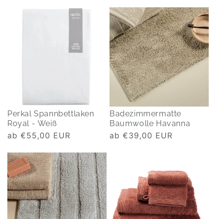
Perkal Spannbettlaken
Badezimmermatte
Royal - Weiß
Baumwolle Havanna
Normaler
ab €55,00 EUR
Normaler
ab €39,00 EUR
Preis
Preis