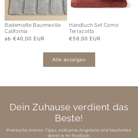
Badematte Baumwolle
Handtuch Set Como
California
Terracotta
Normaler
ab €40,00 EUR
Normaler
€59,00 EUR
Preis
Preis
Alle anzeigen
Dein Zuhause verdient das
Beste!
Praktische Interior-Tipps, exklusive Angebote und Neuheiten
direkt in Ihr Postfach.