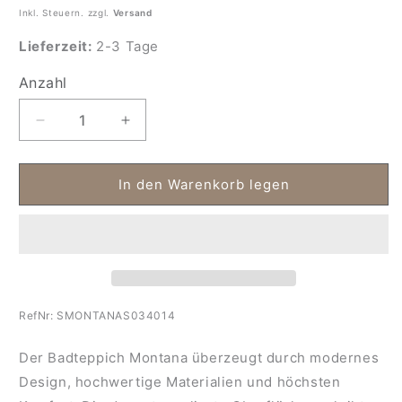
Inkl. Steuern. zzgl.
Versand
Lieferzeit:
2-3 Tage
Anzahl
Anzahl
Verringere
Erhöhe
die
die
Menge
Menge
für
für
In den Warenkorb legen
Moderner
Moderner
melierter
melierter
Badteppich
Badteppich
Montana
Montana
RefNr:
SMONTANAS034014
Der Badteppich Montana überzeugt durch modernes
Design, hochwertige Materialien und höchsten