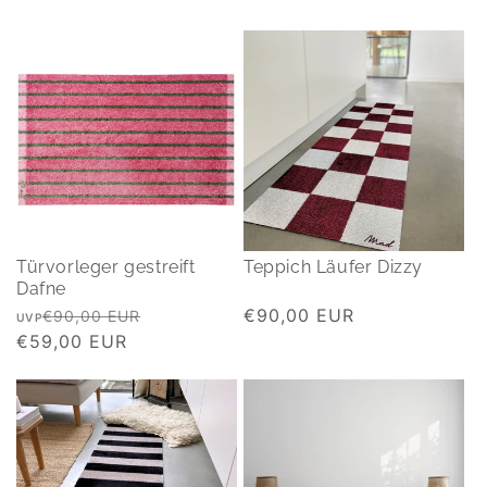
Türvorleger gestreift
Teppich Läufer Dizzy
Dafne
Normaler
Verkaufspreis
Normaler
€90,00 EUR
€90,00 EUR
UVP
Preis
€59,00 EUR
Preis