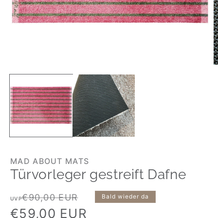
MAD ABOUT MATS
Türvorleger gestreift Dafne
Normaler
Verkaufspreis
€90,00 EUR
Bald wieder da
UVP
Preis
€59,00 EUR