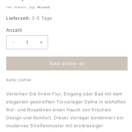
Inkl. Steuern. zzgl.
Versand
Lieferzeit:
3-5 Tage
Anzahl
Anzahl
Verringere
Erhöhe
die
die
Menge
Menge
für
für
Bald wieder da
Türvorleger
Türvorleger
gestreift
gestreift
RefNr:
DAFNE
Dafne
Dafne
Verleihen Sie Ihrem Flur, Eingang oder Bad mit dem
eleganten gestreiften Türvorleger Dafne in lebhaften
Rot- und Rosatönen einen Hauch von frischem
Design und Komfort. Dieser Vorleger kombiniert ein
modernes Streifenmuster mit erstklassiger