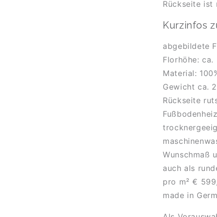
Rückseite ist
Kurzinfos 
abgebildete 
Florhöhe: ca
Material: 100
Gewicht ca. 
Rückseite ru
Fußbodenheiz
trocknergeei
maschinenwas
Wunschmaß un
auch als rund
pro m² € 599
made in Ger
Als Vorauswah