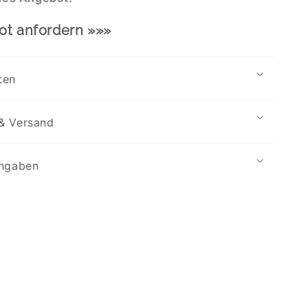
ot anfordern »»»
ten
& Versand
angaben