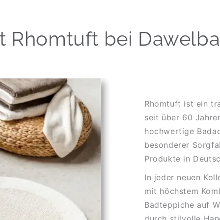
it Rhomtuft bei Dawelb
Rhomtuft ist ein t
seit über 60 Jahre
hochwertige Badacc
besonderer Sorgfal
Produkte in Deutsc
In jeder neuen Kol
mit höchstem Komfo
Badteppiche auf W
durch stilvolle Ha