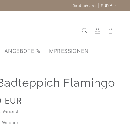
Land/Region
Deutschland | EUR €
Einloggen
Warenkorb
ANGEBOTE %
IMPRESSIONEN
adteppich Flamingo
0 EUR
l.
Versand
 Wochen