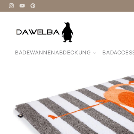
Direkt
zum
Instagram
YouTube
Pinterest
Inhalt
BADEWANNENABDECKUNG
BADACCES
Zu
Produktinformationen
springen