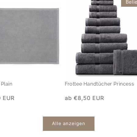
Beli
Plain
Frottee Handtücher Princess
Normaler
0 EUR
ab €8,50 EUR
Preis
Alle anzeigen