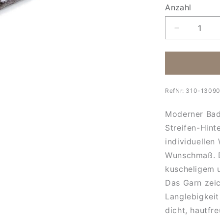
Anzahl
Anzahl
Verringere
die
Menge
für
Maß-
Badteppic
RefNr:
310-13090
Flamingo
Moderner Bad
Streifen-Hint
individuellen
Wunschmaß. D
kuscheligem u
Das Garn zeic
Langlebigkeit
dicht, hautfr