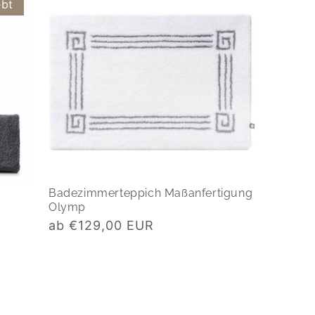
ebt
Badezimmerteppich Maßanfertigung
Olymp
Normaler
ab €129,00 EUR
Preis