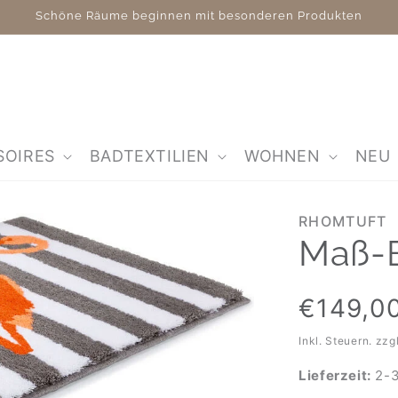
Schöne Räume beginnen mit besonderen Produkten
SOIRES
BADTEXTILIEN
WOHNEN
NEU
RHOMTUFT
Maß-B
Normaler
€149,0
Preis
Inkl. Steuern. zzg
Lieferzeit:
2-3