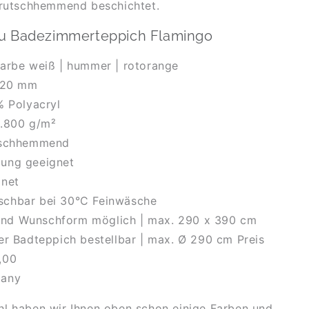
 rutschhemmend beschichtet.
zu Badezimmerteppich Flamingo
Farbe weiß | hummer | rotorange
. 20 mm
% Polyacryl
2.800 g/m²
tschhemmend
ung geeignet
gnet
chbar bei 30°C Feinwäsche
d Wunschform möglich | max. 290 x 390 cm
er Badteppich bestellbar | max. Ø 290 cm Preis
,00
many
l haben wir Ihnen oben schon einige Farben und