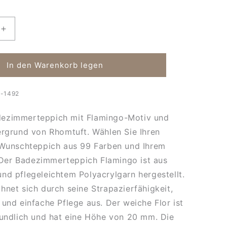
Erhöhe
die
Menge
für
In den Warenkorb legen
Maß-
h
Badteppich
-1492
Flamingo
ezimmerteppich mit Flamingo-Motiv und
ergrund von Rhomtuft. Wählen Sie Ihren
 Wunschteppich aus 99 Farben und Ihrem
er Badezimmerteppich Flamingo ist aus
nd pflegeleichtem Polyacrylgarn hergestellt.
hnet sich durch seine Strapazierfähigkeit,
 und einfache Pflege aus. Der weiche Flor ist
eundlich und hat eine Höhe von 20 mm. Die