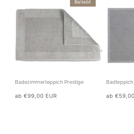
Beliebt
Badezimmerteppich Prestige
Badteppich 
Normaler
Normaler
ab €99,00 EUR
ab €59,0
Preis
Preis